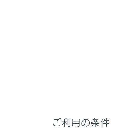
LS500h
取扱説明書
マルチメディア
ホーム
VICS
はじめに
安全・安心のために
メニュー
走行に関する情報表示
運転する前に
運転
知ってお
室内装備・機能
マルチメディア
「VICSW
お手入れのしかた
ご利用の条件
VICSの
万一の場合には
車両情報