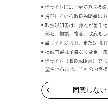
VICSの
こんなときは
当サイトには、全ての取扱説
掲載している取扱説明書はお
ブックマーク
VICS 
あとで読む
取扱説明書は、弊社が著作権
VICSの
部を、複製、複写、改変もし
PDFで見る
車両
当サイトの利用、または利用
VICSセ
マルチメディア
掲載内容は予告なく変更、ま
画面表示設定
当サイト（取扱説明書）では
VICS、
望される方は、当社のお客様相
個人情報の取扱いについて
道路管理
サイト利用について
お問い合わせ
同意しない
VICS過
VICS情