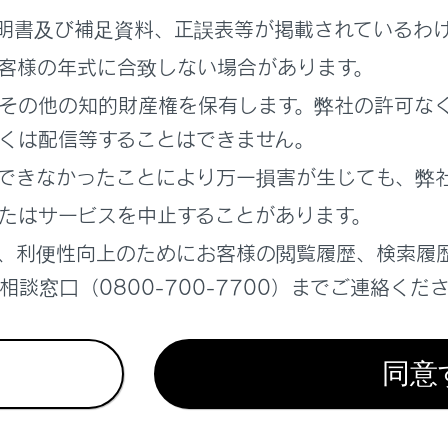
運用時間について
明書及び補足資料、正誤表等が掲載されているわ
客様の年式に合致しない場合があります。
FM多重放送を受信できないとき
その他の知的財産権を保有します。弊社の許可な
用語について
くは配信等することはできません。
できなかったことにより万一損害が生じても、弊
ンター著作権について
たはサービスを中止することがあります。
、利便性向上のためにお客様の閲覧履歴、検索履
ETC2.0（ITSスポット）、TSPSの問い合わせ先について
談窓口（0800-700-7700）までご連絡くだ
者からのお知らせとお願い
同意
去データについて
報有料放送サービス契約約款