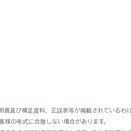
‍®
th
機器の接続が完了すると、接続完了のメッセージが画面上
‍®
‍®
th
機器接続中は、
Bluetooth
接続中のステータスアイコンが
話の機種によってはエンジンスイッチ＜パワースイッチ＞がON
あります。この場合、携帯電話本体で照明をOFFに設定してく
をご覧ください）
‍®
 CarPlayで接続中の機器は、
Bluetooth
機能が使用できません。
‍®
oid Autoで接続中の機器は、ハンズフリー電話以外の
Bluetooth
‍®
‍®
‍®
t
利用中に
Bluetooth
機器を接続すると、
Miracast
の音が途
続の再接続について
ッチ＜パワースイッチ＞がONのときに、一度接続が成立した
Bl
います。
明書及び補足資料、正誤表等が掲載されているわ
器の接続数について
客様の年式に合致しない場合があります。
が設定されているとき