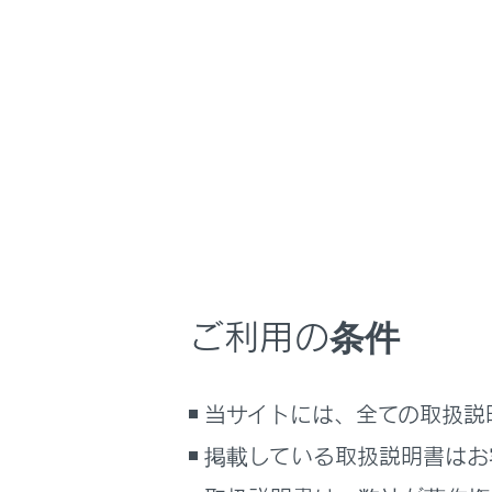
Bluetoo
こんなときは
Bluetoo
ブックマーク
携帯電
ことが
あとで読む
説明書
PDFで見る
Apple
車両
Andr
マルチメディア
Miracas
画面表示設定
‍®
Bluetooth
接
個人情報の取扱いについて
ご利用の条件
エンジンスイ
サイト利用について
を自動的に行
お問い合わせ
当サイトには、全ての取扱説
‍®
Bluetooth
機
掲載している取扱説明書はお
ドライバー