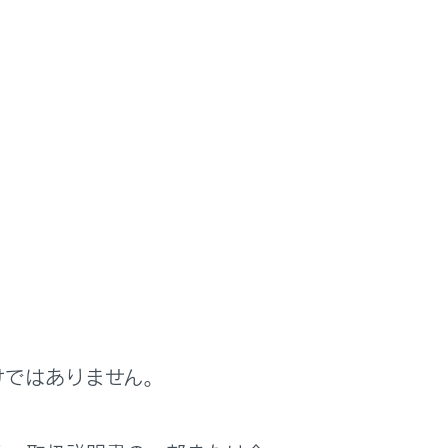
部に表示されます。
表示されます。
のときに表示部の照明がついたままになる
ださい。（設定については、携帯電話の取扱
機能が使用できません。
切れることがあります。
‍®
uetooth
接続が切断された場合は、接続処理
けではありません。