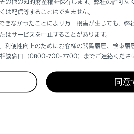
その他の知的財産権を保有します。弊社の許可な
台のハンズフリー電話と1 台のオーディオ機器を自動で接続し
くは配信等することはできません。
設定することもできます）
できなかったことにより万一損害が生じても、弊
が設定されていないとき
台のハンズフリー電話と1 台のオーディオ機器を自動で接続し
たはサービスを中止することがあります。
設定することもできます）
、利便性向上のためにお客様の閲覧履歴、検索履
談窓口（0800-700-7700）までご連絡くださ
できなかった場合は、手動で接続操作を行ってください。
‍®
 CarPlayが接続されている場合は、
Bluetooth
接続の再接続がで
同意
イコンの見方
登録する
切りかえや登録をする