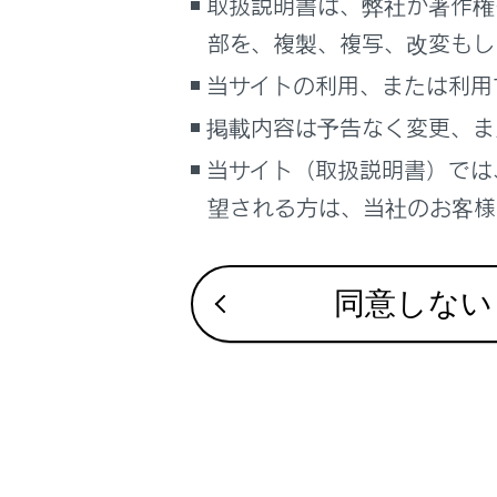
取扱説明書は、弊社が著作権
最大で2 
部を、複製、複写、改変もし
同一機器を
当サイトの利用、または利用
ドライバー
最大で1 
掲載内容は予告なく変更、ま
同一機器を
当サイト（取扱説明書）では
知識
望される方は、当社のお客様相
再接続
Apple
同意しない
関連リンク
ステータスア
ドライバーを
ドライバーの