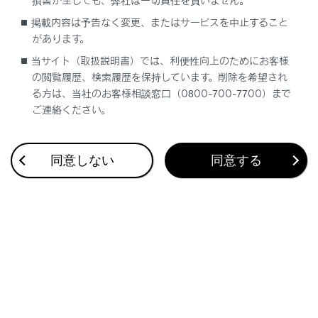
損害が生じても、弊社は一切責任を負いません。
迂回エリアの設定
掲載内容は予告なく変更、またはサービスを中止すること
があります。
迂回エリアを登録する
当サイト（取扱説明書）では、利便性向上のためにお客様
の閲覧履歴、検索履歴を保持しています。削除を希望され
る方は、当社のお客様相談窓口（0800-700-7700）まで
迂回エリアを編集する
ご連絡ください。
迂回エリアを削除する
同意しない
同意する
合わせて見られているページ
その他設定
走行支援の設定