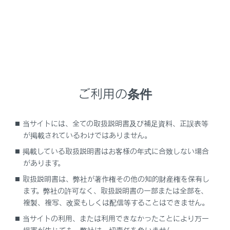
設定項目
[‍迂回エリア‍]
ご利用の条件
[‍新旧ルート比較表示‍]
当サイトには、全ての取扱説明書及び補足資料、正誤表等
が掲載されているわけではありません。
[‍残量低下時ガソリンスタンド表示‍]
掲載している取扱説明書はお客様の年式に合致しない場合
があります。
[‍ETC料金表示‍]
取扱説明書は、弊社が著作権その他の知的財産権を保有し
ます。弊社の許可なく、取扱説明書の一部または全部を、
複製、複写、改変もしくは配信等することはできません。
当サイトの利用、または利用できなかったことにより万一