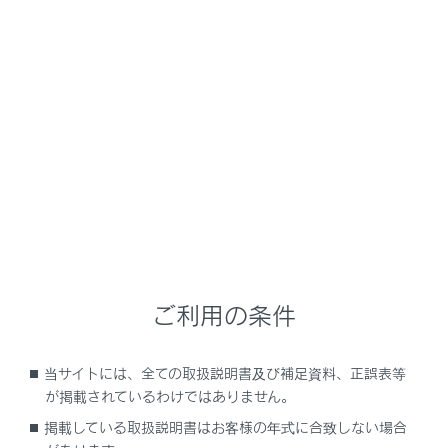
「故障のためブレーキ力が低下 安全な場所に
停車して取扱書を確認」
「エンジン油圧不足 安全な場所に停車して取
扱書を確認してください」
「電力消費が大きいため一部の空調・ヒータ作
動を制限中です」
販売店での点検を促すメッセージ
「新しいキーが 登録されました 詳しくは販売
店に 問い合わせください」
ご利用の条件
「EPBが連続で操作されました しばらくお待
当サイトには、全ての取扱説明書及び補足資料、正誤表等
ちください」
が掲載されているわけではありません。
掲載している取扱説明書はお客様の年式に合致しない場合
「EPB動作が途中で停止しました」