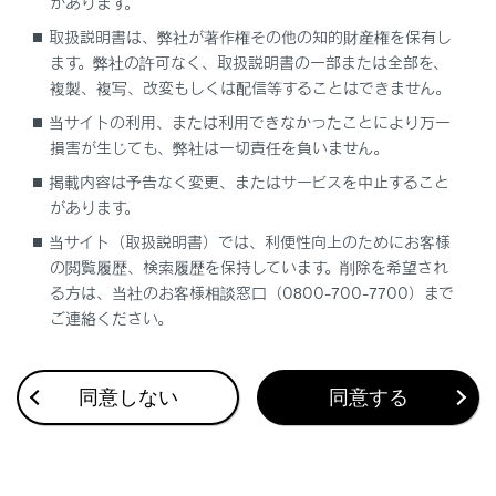
があります。
取扱説明書は、弊社が著作権その他の知的財産権を保有し
「EPB現在使用できません」
ます。弊社の許可なく、取扱説明書の一部または全部を、
複製、複写、改変もしくは配信等することはできません。
「BrakeHold故障 ブレーキを踏み解除くださ
当サイトの利用、または利用できなかったことにより万一
い 販売店で点検してください」
損害が生じても、弊社は一切責任を負いません。
掲載内容は予告なく変更、またはサービスを中止すること
「駆動用電池の 冷却部品の メンテナンス必要
があります。
取扱書を確認」
当サイト（取扱説明書）では、利便性向上のためにお客様
の閲覧履歴、検索履歴を保持しています。削除を希望され
「EVモードに現在切りかえできません」
る方は、当社のお客様相談窓口（0800-700-7700）まで
ご連絡ください。
「EVモードが解除されました」
同意しない
同意する
「燃料の残量低下により給電停止しました」
「補機バッテリー（始動用） 充電不足 取扱書
確認ください。」