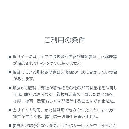
「電力消費が大きいため一部の空調・ヒータ作
動を制限中です」
販売店での点検を促すメッセージ
ご利用の条件
「新しいキーが 登録されました 詳しくは販売
店に 問い合わせください」
当サイトには、全ての取扱説明書及び補足資料、正誤表等
「EPBが連続で操作されました しばらくお待
が掲載されているわけではありません。
ちください」
掲載している取扱説明書はお客様の年式に合致しない場合
があります。
「EPB動作が途中で停止しました」
取扱説明書は、弊社が著作権その他の知的財産権を保有し
ます。弊社の許可なく、取扱説明書の一部または全部を、
「EPB現在使用できません」
複製、複写、改変もしくは配信等することはできません。
当サイトの利用、または利用できなかったことにより万一
「BrakeHold故障 ブレーキを踏み解除くださ
損害が生じても、弊社は一切責任を負いません。
い 販売店で点検してください」
掲載内容は予告なく変更、またはサービスを中止すること