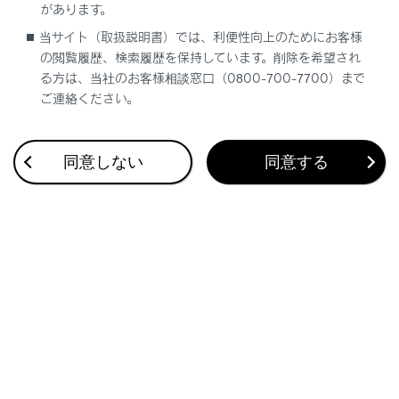
があります。
「駆動用電池の 冷却部品の メンテナンス必要
当サイト（取扱説明書）では、利便性向上のためにお客様
取扱書を確認」
の閲覧履歴、検索履歴を保持しています。削除を希望され
る方は、当社のお客様相談窓口（0800-700-7700）まで
「EVモードに現在切りかえできません」
ご連絡ください。
「EVモードが解除されました」
同意しない
同意する
「燃料の残量低下により給電停止しました」
「補機バッテリー（始動用） 充電不足 取扱書
確認ください。」
「シフトシステム故障 シフト切りかえ不可 安
全な場所まで走行し 停車」
「シフトシステム故障 走行を継続できませ
ん」