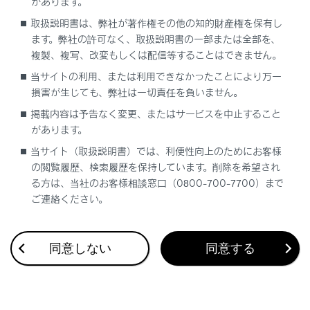
があります。
取扱説明書は、弊社が著作権その他の知的財産権を保有し
「EPB現在使用できません」
ます。弊社の許可なく、取扱説明書の一部または全部を、
複製、複写、改変もしくは配信等することはできません。
「BrakeHold故障 ブレーキを踏み解除くださ
当サイトの利用、または利用できなかったことにより万一
い 販売店で点検してください」
損害が生じても、弊社は一切責任を負いません。
掲載内容は予告なく変更、またはサービスを中止すること
「駆動用電池の 冷却部品の メンテナンス必要
があります。
取扱書を確認」
当サイト（取扱説明書）では、利便性向上のためにお客様
の閲覧履歴、検索履歴を保持しています。削除を希望され
「EVモードに現在切りかえできません」
る方は、当社のお客様相談窓口（0800-700-7700）まで
ご連絡ください。
「EVモードが解除されました」
同意しない
同意する
「燃料の残量低下により給電停止しました」
「補機バッテリー（始動用） 充電不足 取扱書
確認ください。」