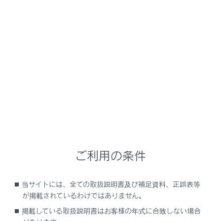
「故障のためブレーキ力が低下 安全な場所に
停車して取扱書を確認」
「エンジン油圧不足 安全な場所に停車して取
扱書を確認してください」
「電力消費が大きいため一部の空調・ヒータ作
動を制限中です」
販売店での点検を促すメッセージ
「新しいキーが 登録されました 詳しくは販売
店に 問い合わせください」
ご利用の条件
「EPBが連続で操作されました しばらくお待
当サイトには、全ての取扱説明書及び補足資料、正誤表等
ちください」
が掲載されているわけではありません。
掲載している取扱説明書はお客様の年式に合致しない場合
「EPB動作が途中で停止しました」