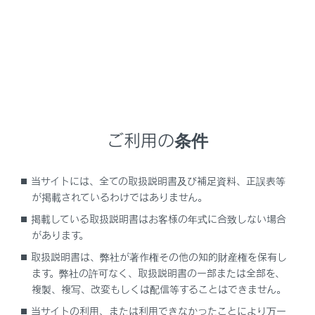
NX 350h
取扱説明書
ナビゲーションシステムを使う
各種設定および登録
マルチメディアシステムの初期
設定
ご利用の条件
当サイトには、全ての取扱説明書及び補足資料、正誤表等
が掲載されているわけではありません。
掲載している取扱説明書はお客様の年式に合致しない場合
ドライバーを登録する
があります。
取扱説明書は、弊社が著作権その他の知的財産権を保有し
ます。弊社の許可なく、取扱説明書の一部または全部を、
複製、複写、改変もしくは配信等することはできません。
当サイトの利用、または利用できなかったことにより万一