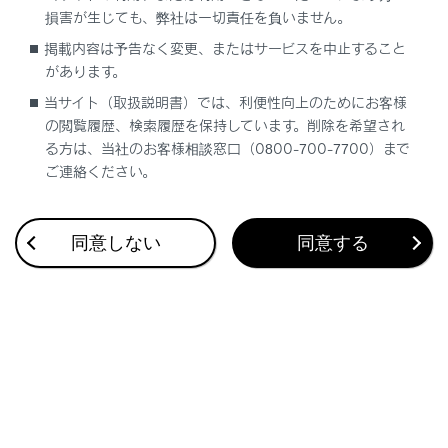
損害が生じても、弊社は一切責任を負いません。
合わせて見られているページ
掲載内容は予告なく変更、またはサービスを中止すること
があります。
当サイト（取扱説明書）では、利便性向上のためにお客様
の閲覧履歴、検索履歴を保持しています。削除を希望され
る方は、当社のお客様相談窓口（0800-700-7700）まで
このページは役に立ちましたか？
ご連絡ください。
はい
いいえ
同意しない
同意する
ブックマーク
あとで読む
個人情報の取扱いについて