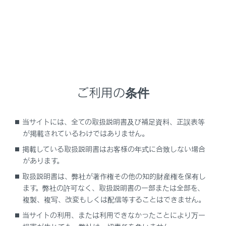
NX 350h
取扱説明書
ナビゲーションシステムを使う
各種設定および登録
‍®
Bluetooth
設定
ご利用の条件
当サイトには、全ての取扱説明書及び補足資料、正誤表等
が掲載されているわけではありません。
‍®
Bluetooth
機器を設定する
掲載している取扱説明書はお客様の年式に合致しない場合
があります。
取扱説明書は、弊社が著作権その他の知的財産権を保有し
ます。弊社の許可なく、取扱説明書の一部または全部を、
複製、複写、改変もしくは配信等することはできません。
当サイトの利用、または利用できなかったことにより万一