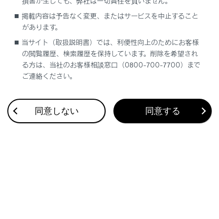
損害が生じても、弊社は一切責任を負いません。
合わせて見られているページ
掲載内容は予告なく変更、またはサービスを中止すること
があります。
当サイト（取扱説明書）では、利便性向上のためにお客様
の閲覧履歴、検索履歴を保持しています。削除を希望され
このページは役に立ちましたか？
る方は、当社のお客様相談窓口（0800-700-7700）まで
ご連絡ください。
はい
いいえ
同意しない
同意する
ブックマーク
あとで読む
個人情報の取扱いについて
サイト利用について