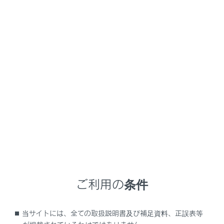
RZ450e
取扱説明書
マルチメディア
ドライブレコーダー
ドライブレコーダー
ドライブレコーダー
ドライブレコーダー（前後方）について
手動録画を開始する
録画映像を再生する
録画映像の画質を調整する
ご利用の条件
録画映像を外部メディアに転送する
複数の録画映像をまとめて選択する
当サイトには、全ての取扱説明書及び補足資料、正誤表等
ドライブレコーダーの設定を変更する