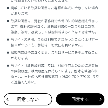
が掲載されているわけではありません。
ドライブレコーダーアプリ
掲載している取扱説明書はお客様の年式に合致しない場合
後方カメラについて
があります。
故障とお考えになる前に
取扱説明書は、弊社が著作権その他の知的財産権を保有し
ます。弊社の許可なく、取扱説明書の一部または全部を、
複製、複写、改変もしくは配信等することはできません。
当サイトの利用、または利用できなかったことにより万一
損害が生じても、弊社は一切責任を負いません。
掲載内容は予告なく変更、またはサービスを中止すること
があります。
当サイト（取扱説明書）では、利便性向上のためにお客様
合わせて見られているページ
の閲覧履歴、検索履歴を保持しています。削除を希望され
る方は、当社のお客様相談窓口（0800-700-7700）まで
ドライブレコーダー（前後方）について
ご連絡ください。
後方カメラについて
故障とお考えになる前に
同意しない
同意する