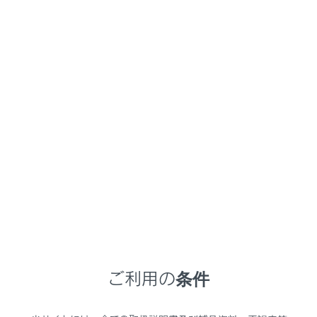
RZ450e
取扱説明書
通信で安心、快適、便利を支援するしくみ
ITS Connect
ITS Connect アイコンの見方
ITS Connectの機能が利用可能なとき、マルチインフォ
メーションディスプレイに次のアイコンを表示して通信
の接続状態をお知らせします。
アイコン
ご利用の条件