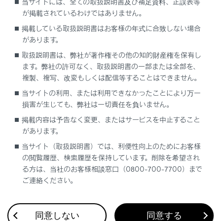
当サイトには、全ての取扱説明書及び補足資料、正誤表等
が掲載されているわけではありません。
掲載している取扱説明書はお客様の年式に合致しない場合
があります。
取扱説明書は、弊社が著作権その他の知的財産権を保有し
ます。弊社の許可なく、取扱説明書の一部または全部を、
複製、複写、改変もしくは配信等することはできません。
当サイトの利用、または利用できなかったことにより万一
損害が生じても、弊社は一切責任を負いません。
掲載内容は予告なく変更、またはサービスを中止すること
があります。
当サイト（取扱説明書）では、利便性向上のためにお客様
の閲覧履歴、検索履歴を保持しています。削除を希望され
る方は、当社のお客様相談窓口（0800-700-7700）まで
合わせて見られているページ
ご連絡ください。
ITS Connect の概要
同意しない
同意する
ITS Connect 割り込み表示による通知／案内／注意喚起