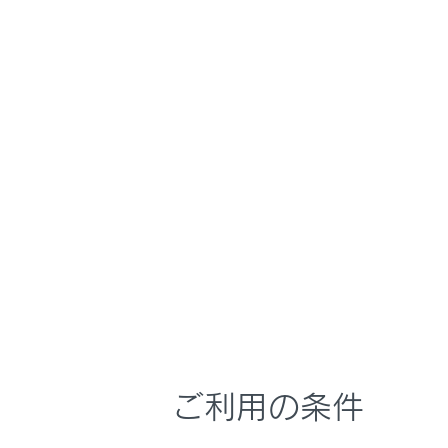
るしくみ
特
マルチメディア
車のお手入れ
お
用
困ったときの対処方法
車の仕様、諸元、装備
ドア
ドアを閉
ブックマーク
おそれが
あとで読む
ドアを開
PDFで見る
のような
車両
傾
マルチメディア
ド
画面表示設定
ご利用の条件
強
個人情報の取扱いについて
サイト利用について