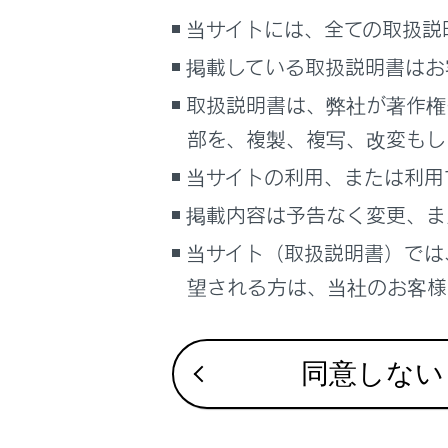
当サイトには、全ての取扱説
お問い合わせ
知識
掲載している取扱説明書はお
半ド
取扱説明書は、弊社が著作権
ドア
部を、複製、複写、改変もし
から
当サイトの利用、または利用
半ド
掲載内容は予告なく変更、ま
全ド
当サイト（取扱説明書）では
り、
望される方は、当社のお客様相
リヤ
リヤ
ブザ
同意しない
また
非常