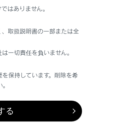
けではありません。
く、取扱説明書の一部または全
ブザーが鳴ります。ドアを完全に閉めて
社は一切責任を負いません。
5km/h をこえると警告ブザーが鳴
歴を保持しています。削除を希
ィスプレイに表示されます。
い。
てからパワースイッチをOFF にすると
メッセージが表示されます。
する
レイにメッセージが表示され、ブザーと