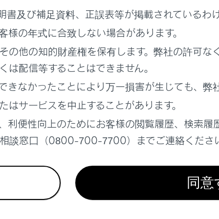
明書及び補足資料、正誤表等が掲載されているわ
客様の年式に合致しない場合があります。
ア警告ブザー
その他の知的財産権を保有します。弊社の許可な
が完全に閉まっていない状態でドアをロックしようとすると、
くは配信等することはできません。
、もう一度ロックしてください。
できなかったことにより万一損害が生じても、弊
ア走行時警告ブザー
たはサービスを中止することがあります。
アまたはボンネットが確実に閉まっていない状態のまま、車速が約
、利便性向上のためにお客様の閲覧履歴、検索履
開いているドアまたはボンネットがマルチインフォメーションデ
談窓口（0800-700-7700）までご連絡くださ
シートリマインダー機能
シートへの荷物の置き忘れなどを防止するため、次の操作を行っ
ーが鳴り、約6 秒間マルチインフォメーションディスプレイに
同意
、ドアをロックしたときにマルチインフォメーションディスプ
点滅灯が数秒作動します。