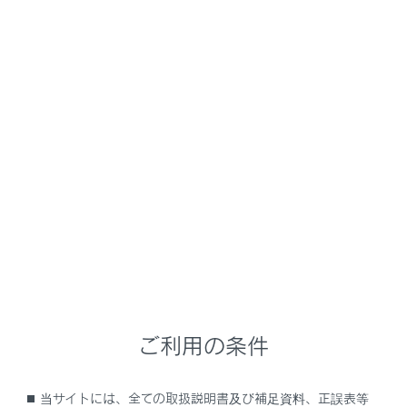
ファイル／トラックが切りかわります。
タッチし続けると、早送りします。手を離す
と、その位置から再生します。
[‍
‍]
タッチするとリピート再生をします。
タッチするたびに、再生中のファイル／トラッ
ク、再生中のフォルダ／アルバム、全ファイル
／トラックの順に切りかわります。
[‍
‍]
設定可能な項目を表示します。
サブメニューのリスト
次の条件から選曲できます。
ご利用の条件
[‍アーティスト‍]
当サイトには、全ての取扱説明書及び補足資料、正誤表等
アーティスト名から選曲できます。