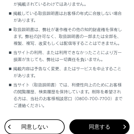
が掲載されているわけではありません。
[‍アルバム‍]
掲載している取扱説明書はお客様の年式に合致しない場合
があります。
アルバム名から選曲できます。
取扱説明書は、弊社が著作権その他の知的財産権を保有し
ます。弊社の許可なく、取扱説明書の一部または全部を、
[‍フォルダ‍]
複製、複写、改変もしくは配信等することはできません。
フォルダ名から選曲できます。
当サイトの利用、または利用できなかったことにより万一
損害が生じても、弊社は一切責任を負いません。
[‍曲‍]
掲載内容は予告なく変更、またはサービスを中止すること
曲名から選曲できます。
があります。
[‍ジャンル‍]
当サイト（取扱説明書）では、利便性向上のためにお客様
の閲覧履歴、検索履歴を保持しています。削除を希望され
ジャンルから選曲できます。
る方は、当社のお客様相談窓口（0800-700-7700）まで
ご連絡ください。
[‍作曲者‍]
作曲者名から選曲できます。
同意しない
同意する