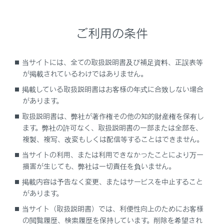
凹凸のある重量物をシートの上に置いたり、針金や針
などの鋭利なものを突き刺したりしないでください。
ご利用の条件
補機バッテリーあがりを防ぐために
EV システムが停止した状態でシートベンチレーター
当サイトには、全ての取扱説明書及び補足資料、正誤表等
を使用しないでください。
が掲載されているわけではありません。
掲載している取扱説明書はお客様の年式に合致しない場合
があります。
知識
取扱説明書は、弊社が著作権その他の知的財産権を保有し
ます。弊社の許可なく、取扱説明書の一部または全部を、
作動条件
複製、複写、改変もしくは配信等することはできません。
パワースイッチがONのとき
当サイトの利用、または利用できなかったことにより万一
損害が生じても、弊社は一切責任を負いません。
掲載内容は予告なく変更、またはサービスを中止すること
シートベンチレーター（フロント）のON/OFF
があります。
を切りかえる
当サイト（取扱説明書）では、利便性向上のためにお客様
の閲覧履歴、検索履歴を保持しています。削除を希望され