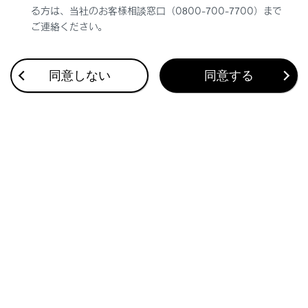
る方は、当社のお客様相談窓口（0800-700-7700）まで
ご連絡ください。
同意しない
同意する
合わせて見られているページ
調光パノラマルーフの使い方
室内の快適性をさらに向上させるための装備
ドライビングポジションの登録／呼び出し／解除
このページは役に立ちましたか？
はい
いいえ