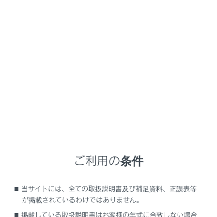
RZ450e
取扱説明書
車を運転する前の準備
車に乗る／降りる
イモビライザーシステム
キーに信号発信機が内蔵してあり、あらかじめ登録され
たキー以外ではEVシステムを始動できません。
車両から離れる場合は、車内にキーを残さないでくださ
ご利用の条件
い。
このシステムは車両盗難の防止に寄与する機能であり、
当サイトには、全ての取扱説明書及び補足資料、正誤表等
すべての車両盗難に対する完全なセキュリティを保証す
が掲載されているわけではありません。
るものではありません。
掲載している取扱説明書はお客様の年式に合致しない場合