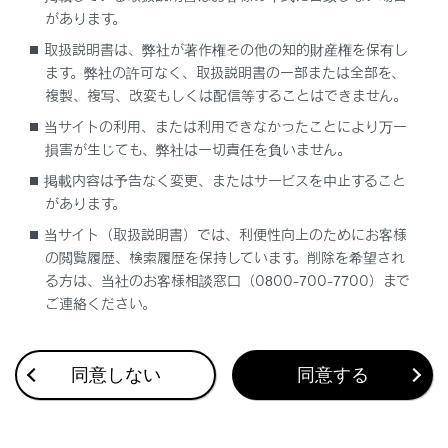
があります。
システムを作動させるには
取扱説明書は、弊社が著作権その他の知的財産権を保有し
ます。弊社の許可なく、取扱説明書の一部または全部を、
複製、複写、改変もしくは配信等することはできません。
当サイトの利用、または利用できなかったことにより万一
損害が生じても、弊社は一切責任を負いません。
掲載内容は予告なく変更、またはサービスを中止すること
合わせて見られているページ
があります。
当サイト（取扱説明書）では、利便性向上のためにお客様
急速充電・V2H充電／V2H給電のしかた
の閲覧履歴、検索履歴を保持しています。削除を希望され
る方は、当社のお客様相談窓口（0800-700-7700）まで
普通充電のしかた
ご連絡ください。
充電方法
同意しない
同意する
このページは役に立ちましたか？