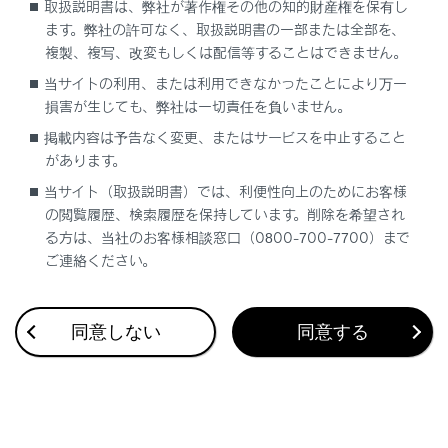
取扱説明書は、弊社が著作権その他の知的財産権を保有し
ます。弊社の許可なく、取扱説明書の一部または全部を、
複製、複写、改変もしくは配信等することはできません。
当サイトの利用、または利用できなかったことにより万一
合わせて見られているページ
損害が生じても、弊社は一切責任を負いません。
掲載内容は予告なく変更、またはサービスを中止すること
最適な車間距離を保って追従走行する
があります。
Advanced Park メインスイッチを押して駐車操作を支援す
当サイト（取扱説明書）では、利便性向上のためにお客様
る
の閲覧履歴、検索履歴を保持しています。削除を希望され
低速時に障害物との接近を検知してブレーキをかける
る方は、当社のお客様相談窓口（0800-700-7700）まで
ご連絡ください。
同意しない
同意する
このページは役に立ちましたか？
はい
いいえ