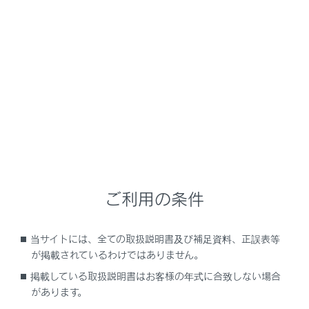
RZ450e
取扱説明書
安全運転を支援する機能
安全運転サポート機能を使う
自車の発進が遅れていることを
知らせる
メニュー
ご利用の条件
発進遅れ告知機能
当サイトには、全ての取扱説明書及び補足資料、正誤表等
が掲載されているわけではありません。
発進遅れ告知機能の設定を変更する
掲載している取扱説明書はお客様の年式に合致しない場合
があります。