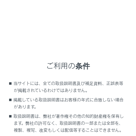
取り付け方法は、商品に付属の取扱説明書に必ず従っ
てください。
レクサスでは、より安全にお使いいただくために、レ
クサス純正チャイルドシートの使用を推奨していま
す。
レクサス純正チャイルドシートは、レクサス車のため
に作られたチャイルドシートです。レクサス販売店で
購入することができます。
ご利用の条件
当サイトには、全ての取扱説明書及び補足資料、正誤表等
目次
が掲載されているわけではありません。
掲載している取扱説明書はお客様の年式に合致しない場合
知っておいていただきたいこと
があります。
取扱説明書は、弊社が著作権その他の知的財産権を保有し
チャイルドシートを使用するときは
ます。弊社の許可なく、取扱説明書の一部または全部を、
複製、複写、改変もしくは配信等することはできません。
シート位置別チャイルドシートの適合性につい