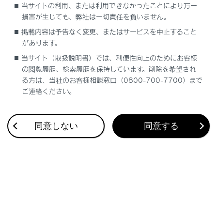
当サイトの利用、または利用できなかったことにより万一
て
損害が生じても、弊社は一切責任を負いません。
掲載内容は予告なく変更、またはサービスを中止すること
チャイルドシートの取り付け方法
があります。
当サイト（取扱説明書）では、利便性向上のためにお客様
チャイルドシートをシートベルトで固定する
の閲覧履歴、検索履歴を保持しています。削除を希望され
る方は、当社のお客様相談窓口（0800-700-7700）まで
チャイルドシートをISOFIXロアアンカレッジ
ご連絡ください。
で固定する
トップテザーアンカレッジを使用する
同意しない
同意する
合わせて見られているページ