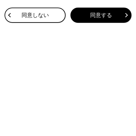
合わせて見られているページ
同意しない
同意する
ETC2.0ユニットの使い方
お問合せ先一覧
ETC画面の操作
このページは役に立ちましたか？
はい
いいえ
ブックマーク
あとで読む