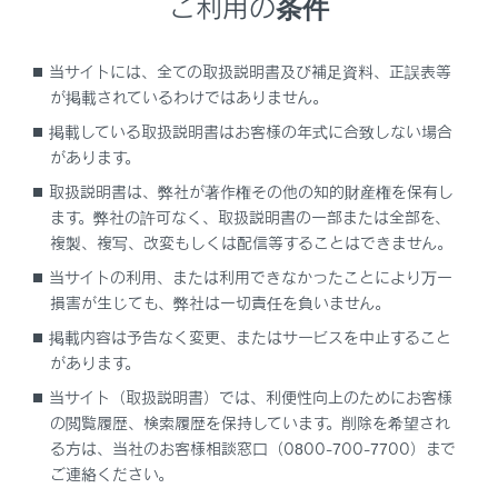
ご利用の条件
ETC カードの保管上のご注意
当サイトには、全ての取扱説明書及び補足資料、正誤表等
ETC 車線通行時のご注意
が掲載されているわけではありません。
掲載している取扱説明書はお客様の年式に合致しない場合
もしも、開閉バーが開かなかったら……
があります。
取扱説明書は、弊社が著作権その他の知的財産権を保有し
車載器の再セットアップ
ます。弊社の許可なく、取扱説明書の一部または全部を、
複製、複写、改変もしくは配信等することはできません。
車載器管理番号に関するお願い
当サイトの利用、または利用できなかったことにより万一
損害が生じても、弊社は一切責任を負いません。
障害者割引制度におけるETC 利用について
掲載内容は予告なく変更、またはサービスを中止すること
があります。
当サイト（取扱説明書）では、利便性向上のためにお客様
の閲覧履歴、検索履歴を保持しています。削除を希望され
る方は、当社のお客様相談窓口（0800-700-7700）まで
ご連絡ください。