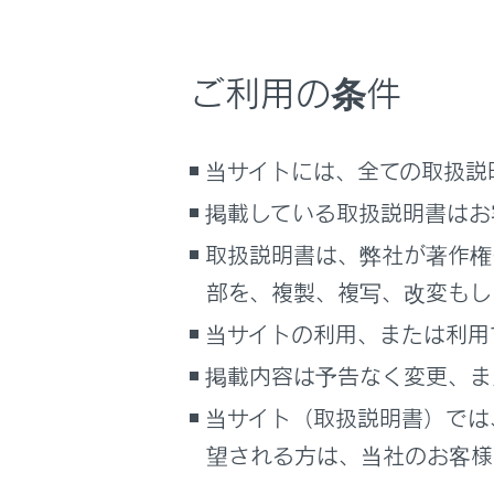
るしくみ
車両
マルチメディア
必要
車のお手入れ
ご利用の条件
わぬ
困ったときの対処方法
車の仕様、諸元、装備
当サイトには、全ての取扱説
知識
ブックマーク
掲載している取扱説明書はお
契約
あとで読む
取扱説明書は、弊社が著作権
自宅
部を、複製、複写、改変もし
PDFで見る
充電
車両
当サイトの利用、または利用
32
マルチメディア
す。
掲載内容は予告なく変更、ま
画面表示設定
充電
当サイト（取扱説明書）では
望される方は、当社のお客様相
必
個人情報の取扱いについて
使
サイト利用について