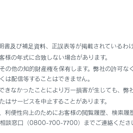
の充電を行うときは、必ず本書に記載されている注意事項をお
要件を満たしていない電源を使用したり、記載されている禁止
事故につながり、重大な傷害におよぶか、最悪の場合死亡につ
明書及び補足資料、正誤表等が掲載されているわ
客様の年式に合致しない場合があります。
電力について
その他の知的財産権を保有します。弊社の許可な
の電源で充電する際は、契約電力
をご確認ください。
くは配信等することはできません。
する場合は、100V換算での契約容量が必要となります（例えば2
できなかったことにより万一損害が生じても、弊
Aとなります）。必要な電力に応じた契約電力でないと、充電時
たはサービスを中止することがあります。
環境について
、利便性向上のためにお客様の閲覧履歴、検索履
談窓口（0800-700-7700）までご連絡くださ
要な電力に対応した専用の普通充電器（スタンド）、または車
用して、充電を行ってください。