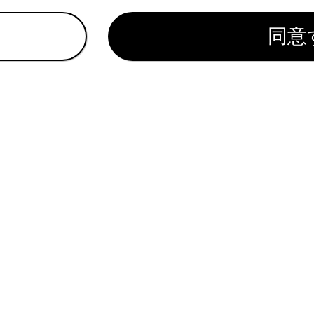
200V 電源で30A に対応した充電器（スタンド）を使用した
同意
200V電源で16Aに対応した普通充電器（スタンド）または
で充電されます。
宅で普通充電器（スタンド）を使用して充電するには、普通充
充電器（スタンド）の設置については、販売業者にお問い合わ
いて
れているページ
このページ
H充電／V2H給電のしかた