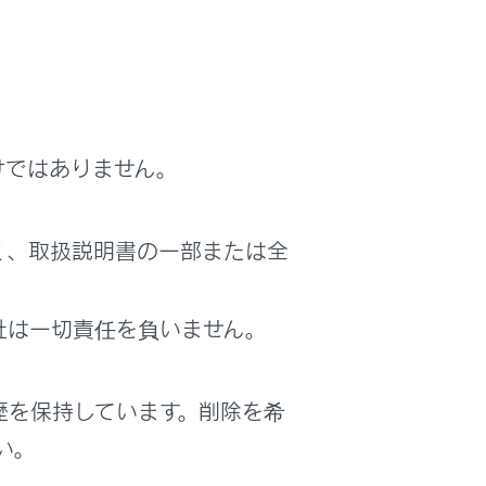
守りください。
事項を守らずに充電を行ったりすると思
ながるおそれがあります。
けではありません。
く、取扱説明書の一部または全
00V電源で16Aの場合、100V換算で
社は一切責任を負いません。
にブレーカーが作動する場合がありま
歴を保持しています。削除を希
い。
両に搭載されている普通充電ケーブルを