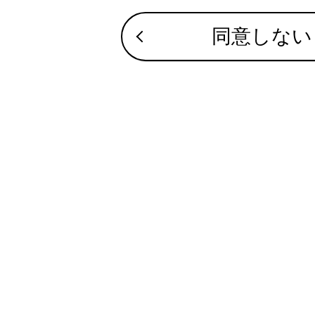
お問い合わせ
同意しない
自
通
電源につ
合わせて見ら
急速充電・V2