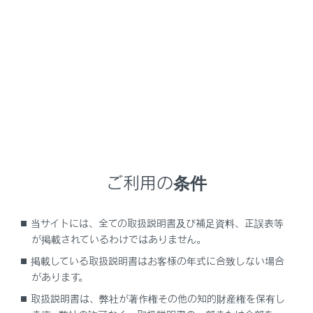
タッチし続けると、連続して調整できます。
[‍
‍]
スイッチ
音声操作で電話をかけることができます。
音声操作中にタッチし続けると、音声操作を終了し
ます。
[‍
‍]
スイッチ
マルチメディアシステムが電話画面以外のとき、
履歴画面を表示します。
ご利用の条件
マルチメディアシステムの電話画面に
[‍
‍]
が表
示されているとき、電話をかけます。
当サイトには、全ての取扱説明書及び補足資料、正誤表等
マルチメディアシステムの電話画面に
[‍
‍]
が表
が掲載されているわけではありません。
示されていないとき、履歴画面を表示します。
掲載している取扱説明書はお客様の年式に合致しない場合
通話中は、通話相手を切りかえ／保留します。
があります。
着信中／割り込み着信中は、電話に出ます。
取扱説明書は、弊社が著作権その他の知的財産権を保有し