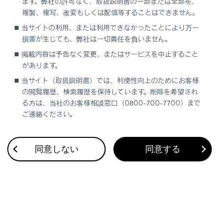
ます。弊社の許可なく、取扱説明書の一部または全部を、
[‍
‍]
スイッチ
複製、複写、改変もしくは配信等することはできません。
発信中／通話中は、電話を切ります。
当サイトの利用、または利用できなかったことにより万一
着信中／割り込み着信中は、着信を拒否します。
損害が生じても、弊社は一切責任を負いません。
掲載内容は予告なく変更、またはサービスを中止すること
知識
があります。
当サイト（取扱説明書）では、利便性向上のためにお客様
Apple CarPlay/Android Autoを接続中に
[‍
の閲覧履歴、検索履歴を保持しています。削除を希望され
‍]
を押すと、Apple CarPlay/Android
る方は、当社のお客様相談窓口（0800-700-7700）まで
Autoの電話画面がマルチメディアシステムに
ご連絡ください。
表示されます。
Apple CarPlayとハンズフリー電話を接続中
同意しない
同意する
に
[‍
‍]
を押すと、Apple CarPlayまたはマル
チメディアシステムの電話画面が表示されま
す。最後に使用した機能が優先されます。ど
ちらも使用していない場合は、メイン機器が
優先されます。
Android Autoとハンズフリー電話を接続中に