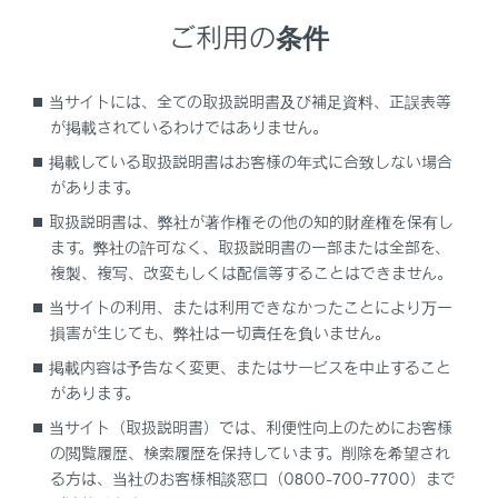
侵入センサーが車内で動く物体を検知したとき（侵入
ご利用の条件
者がガラスを割るなどして車内に乗り込んだとき）
傾斜センサーが車両の傾きを検知したとき
当サイトには、全ての取扱説明書及び補足資料、正誤表等
※ G-Linkサービスをご利用のお客様へは、オートア
が掲載されているわけではありません。
ラームが作動した場合メールやスマートフォンアプリ
掲載している取扱説明書はお客様の年式に合致しない場合
へお知らせすることができます。G-Linkサービスの詳
があります。
細は、別冊“マルチメディア取扱説明書”を参照して
取扱説明書は、弊社が著作権その他の知的財産権を保有し
ください。
ます。弊社の許可なく、取扱説明書の一部または全部を、
複製、複写、改変もしくは配信等することはできません。
当サイトの利用、または利用できなかったことにより万一
オートアラームを設定／解除／停止する
損害が生じても、弊社は一切責任を負いません。
掲載内容は予告なく変更、またはサービスを中止すること
侵入・傾斜センサー
があります。
当サイト（取扱説明書）では、利便性向上のためにお客様
の閲覧履歴、検索履歴を保持しています。削除を希望され
る方は、当社のお客様相談窓口（0800-700-7700）まで