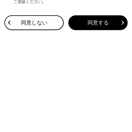
ご連絡ください。
合わせて見られているページ
同意しない
同意する
急速充電・V2H充電／V2H給電のしかた
普通充電のしかた
充電方法
このページは役に立ちましたか？
はい
いいえ