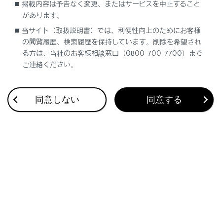
掲載内容は予告なく変更、またはサービスを中止すること
検索履歴
があります。
当サイト（取扱説明書）では、利便性向上のためにお客様
履歴がありません
の閲覧履歴、検索履歴を保持しています。削除を希望され
る方は、当社のお客様相談窓口（0800-700-7700）まで
ご連絡ください。
同意しない
同意する
ブックマーク
あとで読む
個人情報の取扱いについて
サイト利用について
お問い合わせ
©2005-2026 LEXUS