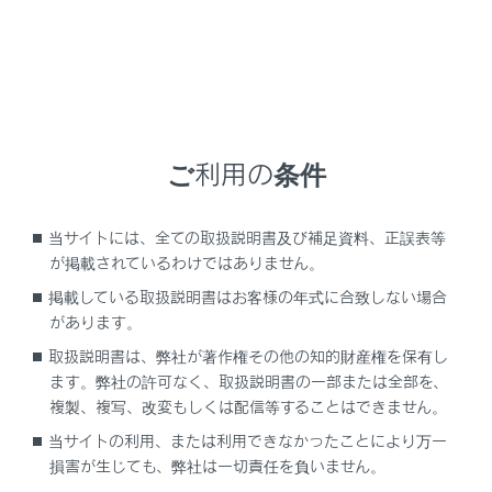
RZ450e
取扱説明書
ビジュアル検索
さくいん検索
よくある
ご利用の条件
お問い合わせ
緊急対応一覧
警告灯/表示灯一覧
当サイトには、全ての取扱説明書及び補足資料、正誤表等
が掲載されているわけではありません。
掲載している取扱説明書はお客様の年式に合致しない場合
があります。
閲覧履歴
取扱説明書は、弊社が著作権その他の知的財産権を保有し
ます。弊社の許可なく、取扱説明書の一部または全部を、
履歴がありません
複製、複写、改変もしくは配信等することはできません。
当サイトの利用、または利用できなかったことにより万一
損害が生じても、弊社は一切責任を負いません。