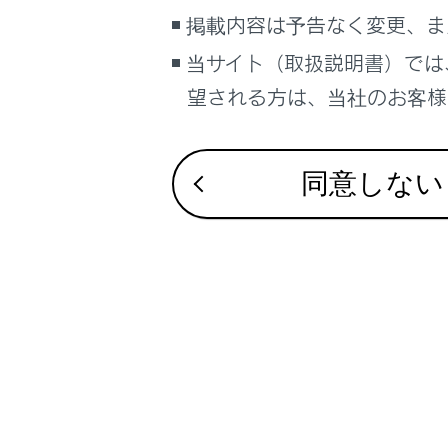
掲載内容は予告なく変更、ま
お問い合わせ
知識
当サイト（取扱説明書）では
ページ
望される方は、当社のお客様相
ページ
れた状
全画面
同意しない
ッチす
をタッ
ブックマ
閲覧履歴
タブを管