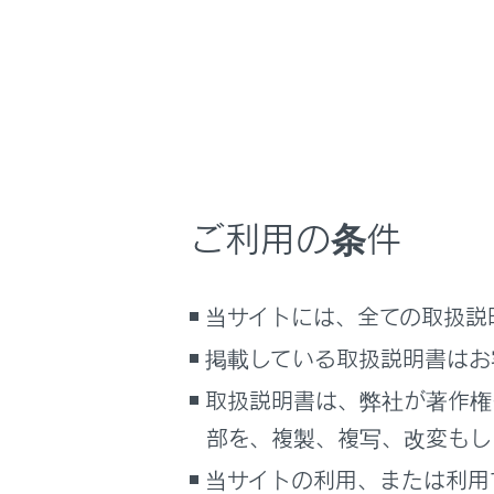
るしくみ
1 つ前の
マルチメディア
次のペー
車のお手入れ
ページのU
URLを
困ったときの対処方法
車の仕様、諸元、装備
表示して
ページの
ブックマーク
ご利用の条件
ホームペ
あとで読む
ブックマ
管理画面
PDFで見る
当サイトには、全ての取扱説
車両
閲覧履歴
マルチメディア
掲載している取扱説明書はお
管理画面
取扱説明書は、弊社が著作権
タブ管理
画面表示設定
管理画面
部を、複製、複写、改変もし
個人情報の取扱いについて
設定画面
当サイトの利用、または利用
サイト利用について