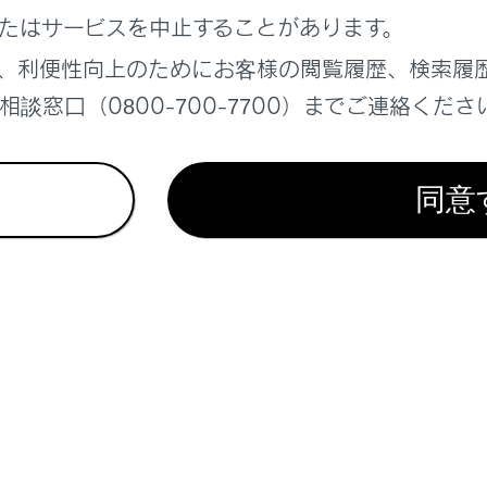
たはサービスを中止することがあります。
、利便性向上のためにお客様の閲覧履歴、検索履
の読み込み状況は、ツールバー背景色の変化で確認することがで
談窓口（0800-700-7700）までご連絡くださ
上のテキストを長押しするとコピー範囲を指定することができ、
態になります。このときにURL表示部にタッチすると、コピー
表示に対応した動画コンテンツは、画面を全画面化して視聴する
同意
ると
[‍
‍]
と
[‍
‍]
が約3秒表示されます。全画面表示中はコン
チすることで全画面を解除することもできます。また
[‍
‍]
をタ
ークを管理する
を管理する
理する