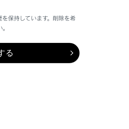
歴を保持しています。削除を希
きます。
い。
コピーボタンを押すとテキストがコピーさ
したテキストを貼り付けることができます。
ことができます。全画面表示中に画面をタ
する
テンツ内の全画面解除ボタン以外に、
[‍
‍]
ッチすると
[‍
‍]
の位置を移動できます。