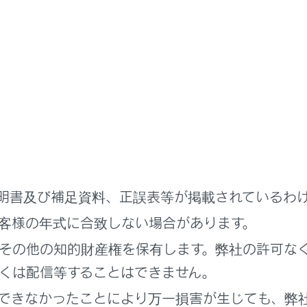
ページへ戻ります。
ジへ進みます。
RLを表示します。
入力すると、入力したページを表示します。
いるページを再読み込みします。
読み込み中はボタンが
[‍
‍]
に変わります。
[‍
‍]
にタッチする
ージを表示します。
ーク管理画面を表示します。
でブックマークの名称にタッチすると、タッチしたページを表
明書及び補足資料、正誤表等が掲載されているわ
管理画面を表示します。
客様の年式に合致しない場合があります。
でページの名称にタッチすると、タッチしたページを表示しま
その他の知的財産権を保有します。弊社の許可な
画面を表示します。
でタブ名称にタッチすると、タッチしたタブを表示します。
くは配信等することはできません。
を表示します。
できなかったことにより万一損害が生じても、弊