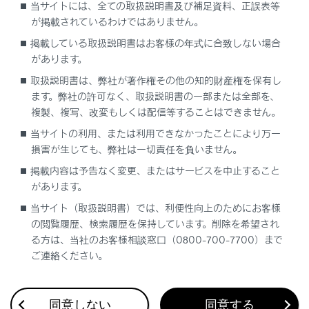
当サイトには、全ての取扱説明書及び補足資料、正誤表等
車を緊急停止する
が掲載されているわけではありません。
掲載している取扱説明書はお客様の年式に合致しない場合
車から避難する
があります。
取扱説明書は、弊社が著作権その他の知的財産権を保有し
水没／冠水したときの対処
ます。弊社の許可なく、取扱説明書の一部または全部を、
複製、複写、改変もしくは配信等することはできません。
緊急停止システムの働き
当サイトの利用、または利用できなかったことにより万一
損害が生じても、弊社は一切責任を負いません。
掲載内容は予告なく変更、またはサービスを中止すること
があります。
当サイト（取扱説明書）では、利便性向上のためにお客様
の閲覧履歴、検索履歴を保持しています。削除を希望され
合わせて見られているページ
る方は、当社のお客様相談窓口（0800-700-7700）まで
ご連絡ください。
ディスプレイに警告メッセージが表示された
充電インレットから充電コネクターが抜けない
同意しない
同意する