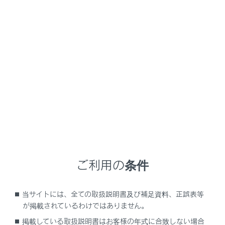
RZ450e
取扱説明書
メーター／ディスプレイの機能と表示される情報
ディスプレイの機能と表示
マルチインフォメーションディ
スプレイの表示（ヘッドアップ
ディスプレイ装着車）
メニュー
走行に関するさまざまな情報を表示できます。また、状
ご利用の条件
況に応じて注意喚起やアドバイスなどを割り込み表示し
ます。
当サイトには、全ての取扱説明書及び補足資料、正誤表等
が掲載されているわけではありません。
表示エリア
掲載している取扱説明書はお客様の年式に合致しない場合