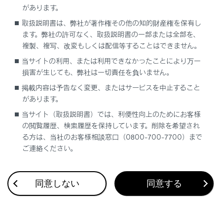
があります。
コンテンツ表示エリアの表示項目
取扱説明書は、弊社が著作権その他の知的財産権を保有し
ます。弊社の許可なく、取扱説明書の一部または全部を、
複製、複写、改変もしくは配信等することはできません。
当サイトの利用、または利用できなかったことにより万一
損害が生じても、弊社は一切責任を負いません。
掲載内容は予告なく変更、またはサービスを中止すること
合わせて見られているページ
があります。
当サイト（取扱説明書）では、利便性向上のためにお客様
計器類の見方
の閲覧履歴、検索履歴を保持しています。削除を希望され
る方は、当社のお客様相談窓口（0800-700-7700）まで
ディスプレイの表示内容
ご連絡ください。
ヘッドアップディスプレイの表示
同意しない
同意する
このページは役に立ちましたか？