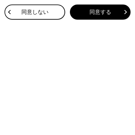
VICSについて
同意しない
同意する
目的地検索画面の見方
マップオンデマンドとは
このページは役に立ちましたか？
はい
いいえ
ブックマーク
あとで読む