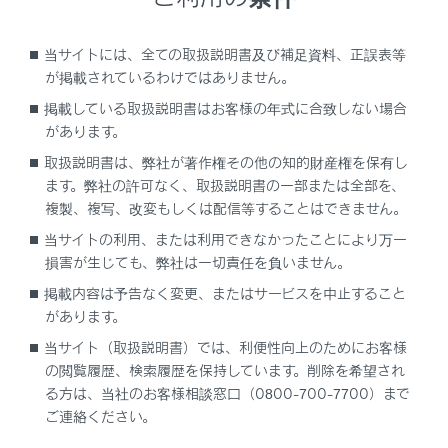
[‍渋滞表示‍]
当サイトには、全ての取扱説明書及び補足資料、正誤表等
[‍空き道表示‍]
が掲載されているわけではありません。
[‍規制情報‍]
掲載している取扱説明書はお客様の年式に合致しない場合
[‍駐車場‍]
があります。
[‍充電ステーション‍]
取扱説明書は、弊社が著作権その他の知的財産権を保有し
ます。弊社の許可なく、取扱説明書の一部または全部を、
タッチするごとに表示する／しないが切りかわりま
複製、複写、改変もしくは配信等することはできません。
す。
当サイトの利用、または利用できなかったことにより万一
損害が生じても、弊社は一切責任を負いません。
掲載内容は予告なく変更、またはサービスを中止すること
があります。
当サイト（取扱説明書）では、利便性向上のためにお客様
の閲覧履歴、検索履歴を保持しています。削除を希望され
る方は、当社のお客様相談窓口（0800-700-7700）まで
ご連絡ください。
合わせて見られているページ