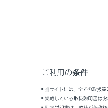
RZ450e
取扱説明書
マルチメディア
ホーム
着信を
はじめに
車を運転する前の準備
車を運転するときに知ってほしい
こと
マルチメディ
時間帯や天候に合わせた運転と装
着信中に、
備
ご利用の条件
[‍
‍]
に
快適装備と便利な室内装備の使い
かた
電話機を
メーター／ディスプレイの機能と表
音声対話
当サイトには、全ての取扱説
示される情報
掲載している取扱説明書はお
安全運転を支援する機能
知識
通信で安心、快適、便利を支援す
取扱説明書は、弊社が著作権