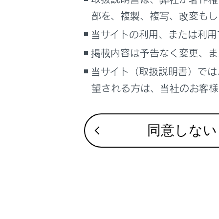
るしくみ
携帯電話
部を、複製、複写、改変もし
マルチメディア
当サイトの利用、または利用
車のお手入れ
関連リンク
掲載内容は予告なく変更、ま
困ったときの対処方法
車の仕様、諸元、装備
ステアリング
当サイト（取扱説明書）では
ステアリング
望される方は、当社のお客様相
ブックマーク
音声で操作す
あとで読む
同意しない
PDFで見る
車両
マルチメディア
画面表示設定
合わせて見ら
個人情報の取扱いについて
ワンタッチダイ
サイト利用について