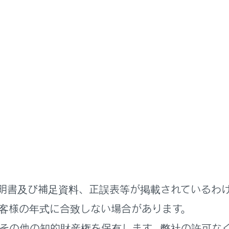
ハンズフリー電話
電話の受け方
拒否する
アシステムではいくつかの方法で着信を拒否できます。
次のいずれかの操作をして、着信を拒否します。
タッチします。
直接操作します。
サービスで着信を拒否するための音声コマンドを発話します。
明書及び補足資料、正誤表等が掲載されているわ
客様の年式に合致しない場合があります。
その他の知的財産権を保有します。弊社の許可な