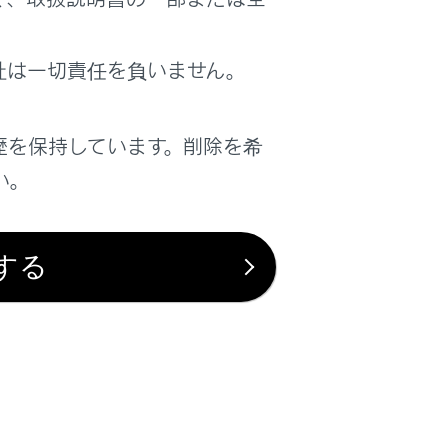
着信を拒否します。
社は一切責任を負いません。
歴を保持しています。削除を希
い。
する
は役に立ちましたか？