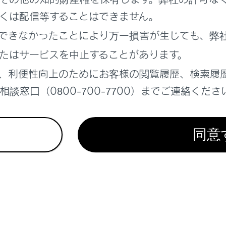
の設定で着信拒否に設定している電話番号から着信した場合、
くは配信等することはできません。
できなかったことにより万一損害が生じても、弊
たはサービスを中止することがあります。
スイッチで操作する（A タイプ）
、利便性向上のためにお客様の閲覧履歴、検索履
スイッチで操作する（B タイプ）
談窓口（0800-700-7700）までご連絡くださ
る
同意
れているページ
このページ
ヤルを登録する