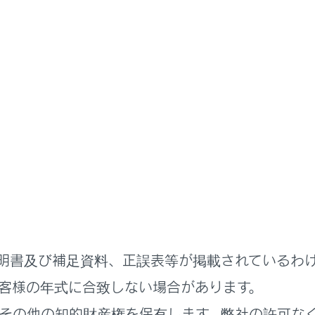
準備
EVシステムの外部給電
部給電システム
給電器
を接続することで、車両から外部へ電源供給
を行
電力を供給することで、停電時にも電源供給を行うことができ
電システム使用中は普通充電をすることができません。
明書及び補足資料、正誤表等が掲載されているわ
電システム
客様の年式に合致しない場合があります。
その他の知的財産権を保有します。弊社の許可な