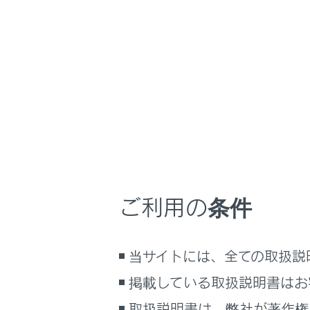
RZ450e
取扱説明書
車を運転する前の
ホーム
DC外
はじめに
車を運転する前の準備
車を運転するときに知ってほしい
こと
車両に外部
時間帯や天候に合わせた運転と装
動のための
備
ご利用の条件
DC外部給
快適装備と便利な室内装備の使い
かた
メーター／ディスプレイの機能と表
当サイトには、全ての取扱説
DC外部給
示される情報
掲載している取扱説明書はお
安全運転を支援する機能
通信で安心、快適、便利を支援す
取扱説明書は、弊社が著作権