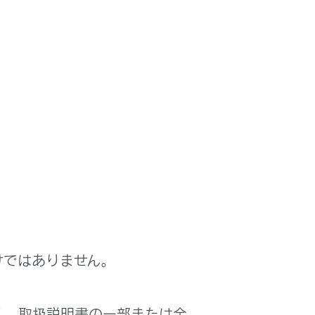
います。車両の補機バッテリーから機器起
ます。
けではありません。
く、取扱説明書の一部または全