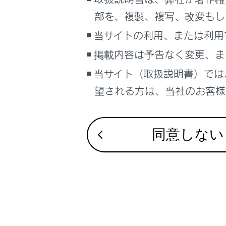
るしくみ
部を、複製、複写、改変もし
マルチメディア
当サイトの利用、または利用
車のお手入れ
合わせて見ら
掲載内容は予告なく変更、ま
困ったときの対処方法
急速充電・V2
車の仕様、諸元、装備
当サイト（取扱説明書）では
普通充電のし
望される方は、当社のお客様相
ブックマーク
充電方法
あとで読む
同意しない
PDFで見る
車両
マルチメディア
画面表示設定
個人情報の取扱いについて
サイト利用について