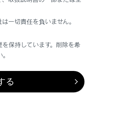
社は一切責任を負いません。
は役に立ちましたか？
歴を保持しています。削除を希
はい
いいえ
い。
する