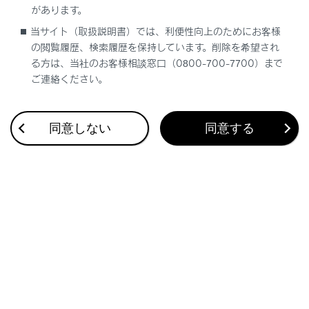
[‍
‍]
：再生します。
があります。
当サイト（取扱説明書）では、利便性向上のためにお客様
[‍
‍]
：再生を一時停止します。
の閲覧履歴、検索履歴を保持しています。削除を希望され
[‍
‍]
：映像を早送りします。
る方は、当社のお客様相談窓口（0800-700-7700）まで
ご連絡ください。
知識
同意しない
同意する
サムネイル一覧では、
[‍前方‍]
または
[‍後方‍]
を
タッチすることで、前方カメラと後方カメ
ラの映像を切りかえることができます。
保護（
[‍
‍]
）された映像は上書きされな
くなります。
映像再生時は映像録画ができません。
雪、雨天時、カメラレンズの雨滴、汚れ等
により映像が見づらくなる場合がありま
す。
カメラレンズの特性により、画面に映る人