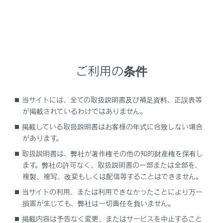
ご利用の条件
[‍
‍]
：映像を保護します。
[‍
‍]
にタッチする
と、保護を解除します。
当サイトには、全ての取扱説明書及び補足資料、正誤表等
[‍
‍]
：映像を削除します。
が掲載されているわけではありません。
[‍
‍]
：映像を外部メディアへ転送します。
掲載している取扱説明書はお客様の年式に合致しない場合
があります。
[‍
‍]
：映像の画質を調整します。
取扱説明書は、弊社が著作権その他の知的財産権を保有し
ます。弊社の許可なく、取扱説明書の一部または全部を、
[‍
‍]
：映像を最大化します。
複製、複写、改変もしくは配信等することはできません。
[‍
‍]
／
[‍
‍]
：ファイルが切りかわります。
当サイトの利用、または利用できなかったことにより万一
損害が生じても、弊社は一切責任を負いません。
[‍
‍]
：映像を早もどしします。
掲載内容は予告なく変更、またはサービスを中止すること