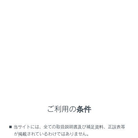
RZ450e
取扱説明書
マルチメディア
G-Link
リモートメンテナンスサービス
リモートメンテナンスサービス
について
メニュー
お車の状態に関する情報をG-Link センターで取得し、カ
ーライフに役立つ情報を提供するサービスです。
車両にOBD(On-Board Diagnostic)Ⅱ通信を行う機器を
ご利用の条件
接続している場合、正しくサービスが行えない場合があ
ります。
当サイトには、全ての取扱説明書及び補足資料、正誤表等
が掲載されているわけではありません。