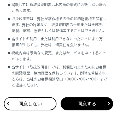
掲載している取扱説明書はお客様の年式に合致しない場合
リモートメンテナンスメール
があります。
取扱説明書は、弊社が著作権その他の知的財産権を保有し
e ケア
ます。弊社の許可なく、取扱説明書の一部または全部を、
複製、複写、改変もしくは配信等することはできません。
当サイトの利用、または利用できなかったことにより万一
損害が生じても、弊社は一切責任を負いません。
掲載内容は予告なく変更、またはサービスを中止すること
があります。
合わせて見られているページ
当サイト（取扱説明書）では、利便性向上のためにお客様
の閲覧履歴、検索履歴を保持しています。削除を希望され
Webブラウザ画面を操作する
る方は、当社のお客様相談窓口（0800-700-7700）まで
ご連絡ください。
データ通信に関する留意事項
G-Linkを利用する
同意しない
同意する