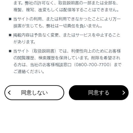
ます。弊社の許可なく、取扱説明書の一部または全部を、
複製、複写、改変もしくは配信等することはできません。
当サイトの利用、または利用できなかったことにより万一
合わせて見られているページ
損害が生じても、弊社は一切責任を負いません。
掲載内容は予告なく変更、またはサービスを中止すること
走行モードの機能
があります。
雨の日の視界の確保
当サイト（取扱説明書）では、利便性向上のためにお客様
の閲覧履歴、検索履歴を保持しています。削除を希望され
ヘッドランプの使用
る方は、当社のお客様相談窓口（0800-700-7700）まで
ご連絡ください。
このページは役に立ちましたか？
同意しない
同意する
はい
いいえ