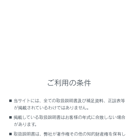
RZ450e
取扱説明書
時間帯や天候に合わせた運転と装備
霧や山道で見通しが悪いときの運転
マルチウェザーライト
の点灯
マルチウェザーライトはコーナリングランプを点灯させ
ご利用の条件
ることにより、雨や霧などの悪天候下での視界を確保す
るシステムです。
当サイトには、全ての取扱説明書及び補足資料、正誤表等
が掲載されているわけではありません。
マルチウェザーライトのON／OFF切りかえ
掲載している取扱説明書はお客様の年式に合致しない場合
があります。
取扱説明書は、弊社が著作権その他の知的財産権を保有し