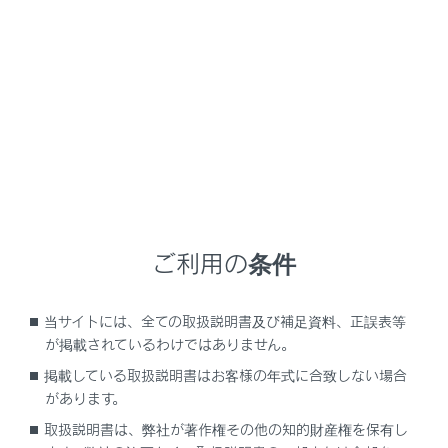
RZ450e
取扱説明書
マルチメディア
オーディオシステム
ラジオの操作
ラジオの操作
ラジオを聴く
ご利用の条件
交通情報を聴く
ラジオ用アンテナの取り扱い
当サイトには、全ての取扱説明書及び補足資料、正誤表等
が掲載されているわけではありません。
掲載している取扱説明書はお客様の年式に合致しない場合
があります。
取扱説明書は、弊社が著作権その他の知的財産権を保有し