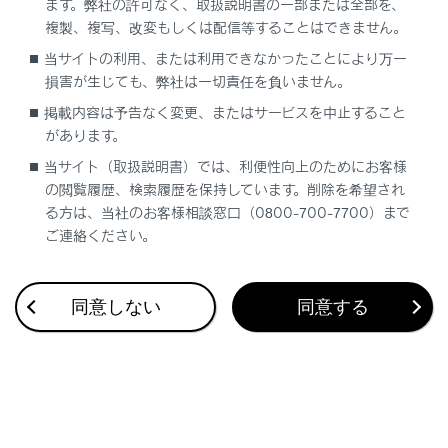
ます。弊社の許可なく、取扱説明書の一部または全部を、
複製、複写、改変もしくは配信等することはできません。
当サイトの利用、または利用できなかったことにより万一
合わせて見られているページ
損害が生じても、弊社は一切責任を負いません。
掲載内容は予告なく変更、またはサービスを中止すること
Apple CarPlayを再生する
があります。
地上デジタルテレビを視聴する
当サイト（取扱説明書）では、利便性向上のためにお客様
地上デジタルテレビの視聴についての留意事項
の閲覧履歴、検索履歴を保持しています。削除を希望され
る方は、当社のお客様相談窓口（0800-700-7700）まで
ご連絡ください。
このページは役に立ちましたか？
同意しない
同意する
はい
いいえ