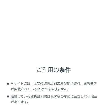
RZ450e
取扱説明書
基本操作
マルチメディアシステムの基本操作
マルチメディアシステムの基本操作
ご利用の条件
地図の基本操作
オーディオの基本操作
当サイトには、全ての取扱説明書及び補足資料、正誤表等
エージェント（音声対話サービス）
が掲載されているわけではありません。
掲載している取扱説明書はお客様の年式に合致しない場合
があります。