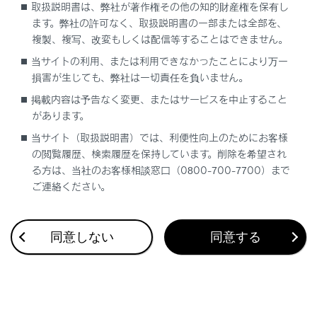
取扱説明書は、弊社が著作権その他の知的財産権を保有し
ます。弊社の許可なく、取扱説明書の一部または全部を、
複製、複写、改変もしくは配信等することはできません。
当サイトの利用、または利用できなかったことにより万一
損害が生じても、弊社は一切責任を負いません。
合わせて見られているページ
掲載内容は予告なく変更、またはサービスを中止すること
があります。
ディスプレイと操作スイッチ
当サイト（取扱説明書）では、利便性向上のためにお客様
音声操作を開始する
の閲覧履歴、検索履歴を保持しています。削除を希望され
る方は、当社のお客様相談窓口（0800-700-7700）まで
タッチスクリーンの操作
ご連絡ください。
同意しない
同意する
このページは役に立ちましたか？
はい
いいえ