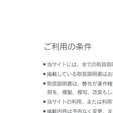
タイヤ
お問い合わせ
注意
シース
ご利用の条件
は、フ
や表示
シース
当サイトには、全ての取扱説
四隅に
掲載している取扱説明書はお
ありま
それぞ
取扱説明書は、弊社が著作権
リアラ
部を、複製、複写、改変もし
シース
当サイトの利用、または利用
は、そ
車両付
掲載内容は予告なく変更、ま