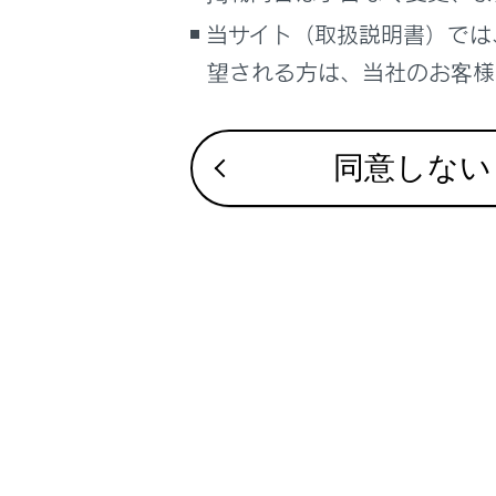
ワイド
当サイト（取扱説明書）では
スルー
望される方は、当社のお客様相
示され
パノラ
ている
同意しない
ように
バック
開いて
シース
表示さ
状、大
の位置
カメラ
シフ
シフ
シフ