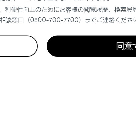
フロントビューまたはバックビュー、ワイドバックビュー、サイ
、利便性向上のためにお客様の閲覧履歴、検索履
ビュー、ムービングビュー、パノラミックビュー、サイドクリア
談窓口（0800-700-7700）までご連絡くださ
ない場合があります。
ミックビューモニターは、人物や障害物などの立体物が実際と
ように表示される場合や、映像合成処理領域付近で消えてしま
表示される場合、表示位置の距離感が実際と異なるなど）
同意
カメラが取り付けられたバックドア、サイドカメラを内蔵した
いる場合、パノラミックビューモニターは正しく表示されませ
ルービュー、ムービングビュー、パノラミックビュー、サイドク
れる車両アイコンは、コンピューターグラフィックによる画像を
きさなどが異なります。このため、車両付近の立体物が車両と
関係が実際の位置関係と異なる場合があります。
が正しく作動せず、画面が次のように表示されることがあります
トポジションをRにしたときに、画面の一部、もしくはすべてが
トポジションをRにしたときに、カメラ映像に切りかわらない
トポジションをR以外にしたときに、カメラ映像が表示されたま