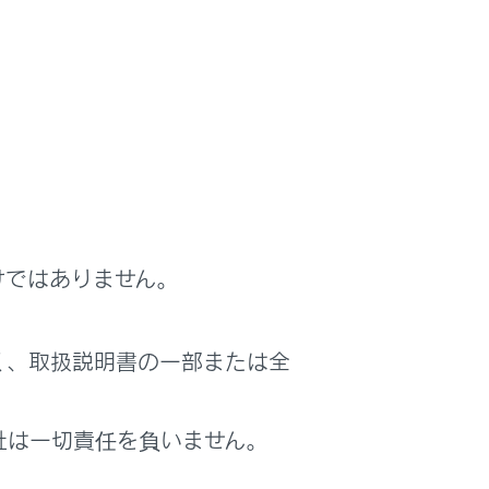
生じることがあります。
リアランスビュー、コーナリングビュー
像を合成処理した映像です。表示可能な範囲
を十分理解した上で使用してください。
リアランスビュー、コーナリングビューの
けではありません。
が存在し、映像の鮮明度が低下することが
グビュー、パノラミックビュー、サイドク
く、取扱説明書の一部または全
。
リアランスビュー、コーナリングビューで
社は一切責任を負いません。
ません。
い領域があります。