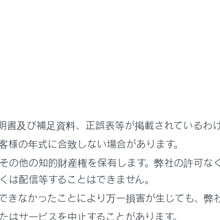
を交換すると、画面に表示されるガイド線の示す位置に誤差が
ルービュー、ムービングビュー、パノラミックビュー、サイドク
ロントカメラとバックカメラ、左右サイドカメラが撮影した映
内容には限界があるため、パノラミックビューモニターの特性
ルービュー、ムービングビュー、パノラミックビュー、サイドク
明書及び補足資料、正誤表等が掲載されているわ
は、それぞれのカメラ映像境界位置を中心に映像合成処理領域
客様の年式に合致しない場合があります。
すが、故障ではありません。
れのカメラ付近の照度条件により、シースルービュー、ムービン
その他の知的財産権を保有します。弊社の許可な
ンスビュー、コーナリングビューに明暗ができる場合があります
くは配信等することはできません。
ルービュー、ムービングビュー、パノラミックビュー、サイドク
できなかったことにより万一損害が生じても、弊
れぞれのカメラの取り付け位置や撮像範囲より上部は表示され
近には死角があり、パノラミックビューモニターには表示されな
たはサービスを中止することがあります。