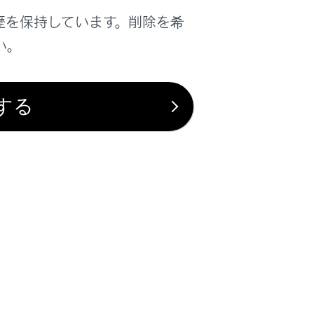
ドビューに表示されている立体物が、シー
歴を保持しています。削除を希
ランスビュー、コーナリングビューでは表
い。
異なって表示される場合があります。（倒れ
う場合、映像合成処理領域付近から現れる
する
ドアミラーが取り付けられたフロントドアが
ん。
リアランスビュー、コーナリングビューに
表示しているため、実際の車両とは色や形
接触しているように見える場合や、立体物と
。
黒映像で表示される
まになる