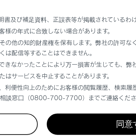
ついての情報
明書及び補足資料、正誤表等が掲載されているわ
客様の年式に合致しない場合があります。
arPlayについての情報
その他の知的財産権を保有します。弊社の許可な
d Autoについての情報
くは配信等することはできません。
できなかったことにより万一損害が生じても、弊
リーについての情報
たはサービスを中止することがあります。
、利便性向上のためにお客様の閲覧履歴、検索履
A/AACの仕様
談窓口（0800-700-7700）までご連絡くだ
‍®
についての情報
同意
‍®
e
についての情報