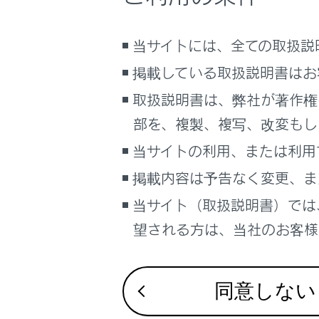
るしくみ
マルチメディア
iPodに
当サイトには、全ての取扱説
車のお手入れ
掲載している取扱説明書はお
困ったときの対処方法
Apple C
取扱説明書は、弊社が著作権
車の仕様、諸元、装備
Androi
部を、複製、複写、改変もし
ブックマーク
当サイトの利用、または利用
あとで読む
USBメモ
掲載内容は予告なく変更、ま
PDFで見る
当サイト（取扱説明書）では
MP3/WM
車両
望される方は、当社のお客様相
マルチメディア
Bluetooth
画面表示設定
同意しない
Gracenot
個人情報の取扱いについて
サイト利用について