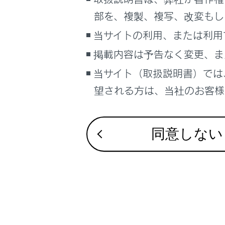
るしくみ
部を、複製、複写、改変もし
マルチメディア
前後方録
当サイトの利用、または利用
車のお手入れ
掲載内容は予告なく変更、ま
困ったときの対処方法
録画映像
車の仕様、諸元、装備
当サイト（取扱説明書）では
お車を手
望される方は、当社のお客様相
ブックマーク
あとで読む
同意しない
PDFで見る
車両
マルチメディア
合わせて見ら
ドライブレコー
画面表示設定
後方カメラに
個人情報の取扱いについて
故障とお考え
サイト利用について