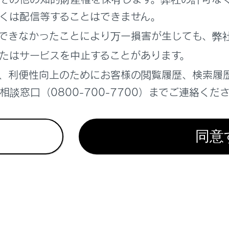
くは配信等することはできません。
画機能について
できなかったことにより万一損害が生じても、弊
たはサービスを中止することがあります。
の種類
、利便性向上のためにお客様の閲覧履歴、検索履
放すときの注意
談窓口（0800-700-7700）までご連絡くだ
同意
れているページ
このページ
ダー
ついて
になる前に