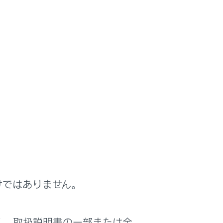
て
用しています。詳細は別冊
「‍取扱説明書‍」
を参照し
けではありません。
く、取扱説明書の一部または全