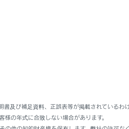
ドライブレコーダー
ドライブレコーダー
ブレコーダー（前後方）につい
メラで撮影した映像を車載機メモリー内に常時録画します。
ーの前方カメラはLexus Safety System + のものを使
明書及び補足資料、正誤表等が掲載されているわ
レコーダー使用上の留意事項
客様の年式に合致しない場合があります。
なる前に
その他の知的財産権を保有します。弊社の許可な