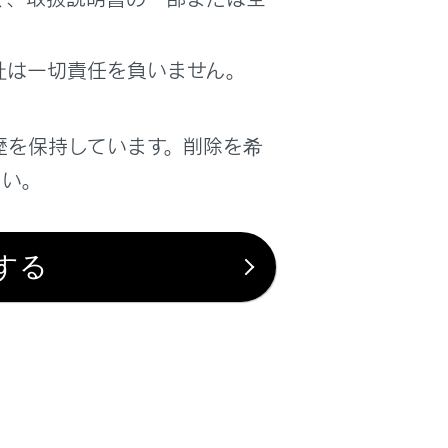
社は一切責任を負いません。
歴を保持しています。削除を希
さい。
する
は役に立ちましたか？
はい
いいえ