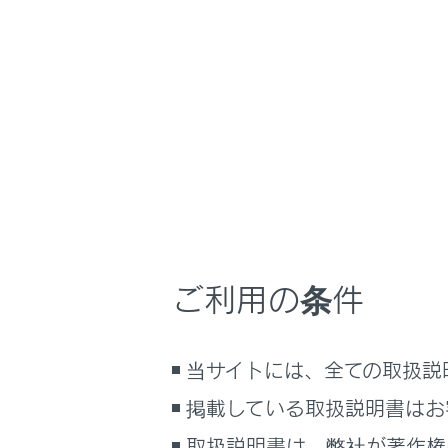
RZ450e
取扱説明書
マルチメディア
ホーム
ドライ
はじめに
車を運転する前の準備
メニュー
車を運転するときに知ってほしい
こと
車両前後のカ
時間帯や天候に合わせた運転と装
備
ドライブレコーダ
ご利用の条件
てください。
快適装備と便利な室内装備の使い
かた
メーター／ディスプレイの機能と表
当サイトには、全ての取扱説
ドライブ
示される情報
掲載している取扱説明書はお
安全運転を支援する機能
お使いに
通信で安心、快適、便利を支援す
取扱説明書は、弊社が著作権