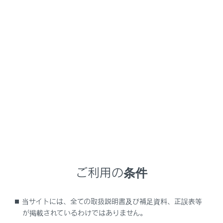
信されます。途中にポーズ（p）信号が含まれる場合
は2秒停止し、続く番号を送信します。
ポーズ（p）信号は番号の送信を２秒停止させます。
メインメニューの
[‍
‍]
にタッチします。
サブメニューの
[‍連絡先‍]
にタッチします。
連絡先を選択します。
ウェイト（w）／ポーズ（p）信号が含まれる電話番
号を選択します。
電話番号にウェイト（w）信号が含まれている場
合、
[‍
‍]
にタッチします。
ご利用の条件
当サイトには、全ての取扱説明書及び補足資料、正誤表等
が掲載されているわけではありません。