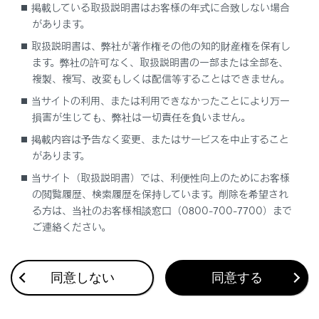
掲載している取扱説明書はお客様の年式に合致しない場合
があります。
[‍
‍]
にタッチすると、ウェイト（w）信号で一時停
止された番号が次のウェイト（w）信号まで送信さ
取扱説明書は、弊社が著作権その他の知的財産権を保有し
れます。途中にポーズ（p）信号が含まれる場合は2
ます。弊社の許可なく、取扱説明書の一部または全部を、
複製、複写、改変もしくは配信等することはできません。
秒停止し、続く番号を送信します。
当サイトの利用、または利用できなかったことにより万一
知識
損害が生じても、弊社は一切責任を負いません。
掲載内容は予告なく変更、またはサービスを中止すること
携帯電話の機種によっては、携帯電話の画
があります。
面にウェイト信号はセミコロン（;）で、ポ
当サイト（取扱説明書）では、利便性向上のためにお客様
ーズ信号はカンマ（,）で表示されます。
の閲覧履歴、検索履歴を保持しています。削除を希望され
る方は、当社のお客様相談窓口（0800-700-7700）まで
本機能は、国際電話などを利用するときに
ご連絡ください。
使用します。
本機能は、留守番電話や銀行の電話サービ
スなど、電話主体のサービスで自動操作が
同意しない
同意する
必要な場合に使用できます。 ウェイト
（w）／ポーズ（p）信号を含んだ電話番号