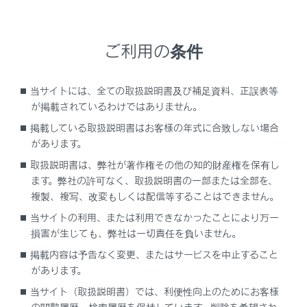
込み
いただけます。購入から2年間無料でご利用い
ただけます。
認定中古車以外の中古車購入時：WEB サイトからG-
ご利用の条件
Link Lite をお申込みいただけます。G-Link Lite につ
いては
https://lexus.jp/total_care/g-link/g-
book/lite/
を参照ください。
当サイトには、全ての取扱説明書及び補足資料、正誤表等
が掲載されているわけではありません。
※
お申し込みの際に、手数料をいただく場合がありま
掲載している取扱説明書はお客様の年式に合致しない場合
す。手数料は販売店が独自に定めておりますので、詳し
があります。
くは販売店におたずねください。
取扱説明書は、弊社が著作権その他の知的財産権を保有し
ます。弊社の許可なく、取扱説明書の一部または全部を、
複製、複写、改変もしくは配信等することはできません。
継続契約を行う
当サイトの利用、または利用できなかったことにより万一
契約の更新月が近づくとトヨタコネクティッド株式会社
損害が生じても、弊社は一切責任を負いません。
よりお知らせが届きます。そちらに記載の手続き方法に
掲載内容は予告なく変更、またはサービスを中止すること
したがって契約の更新を行うことができます。
があります。
当サイト（取扱説明書）では、利便性向上のためにお客様