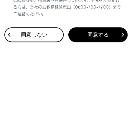
の閲覧履歴、検索履歴を保持しています。削除を希望され
る方は、当社のお客様相談窓口（0800-700-7700）まで
ご連絡ください。
同意しない
同意する
合わせて見られているページ
Webブラウザ画面を操作する
リモートメンテナンスサービスについて
保守点検をする
このページは役に立ちましたか？
はい
いいえ