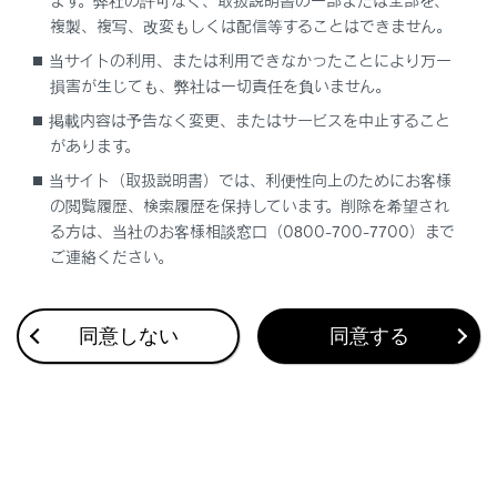
ます。弊社の許可なく、取扱説明書の一部または全部を、
複製、複写、改変もしくは配信等することはできません。
当サイトの利用、または利用できなかったことにより万一
地図画面で
[‍
‍]
、映像コンテンツ視聴時に[
]
損害が生じても、弊社は一切責任を負いません。
にタッチして映像を拡大表示してより大きく表示で
掲載内容は予告なく変更、またはサービスを中止すること
きます。
があります。
当サイト（取扱説明書）では、利便性向上のためにお客様
関連リンク
の閲覧履歴、検索履歴を保持しています。削除を希望され
る方は、当社のお客様相談窓口（0800-700-7700）まで
ご連絡ください。
メインメニュー
ステータスアイコンの見方
音声操作を開始する
同意しない
同意する