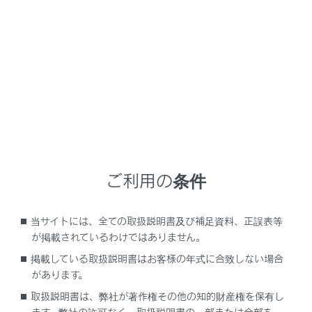
ることができます。
マイクボタン
音声操作画面が表示され、音声でナビゲーションや
オーディオなどさまざまな機能を操作できます。
ステータスアイコン
時計や各種通信状況などの情報アイコンが表示され
ます。
エアコン操作ボタン
ご利用の条件
エアコンや各種車両機能の操作ができます。
知識
当サイトには、全ての取扱説明書及び補足資料、正誤表等
が掲載されているわけではありません。
掲載している取扱説明書はお客様の年式に合致しない場合
があります。
取扱説明書は、弊社が著作権その他の知的財産権を保有し