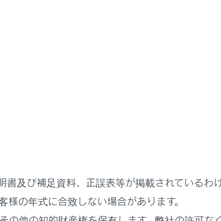
基本操作
ナビゲーションの基本操作
ーションの基本操作
表示
ル（縮尺）の切りかえ
切りかえ
方
明書及び補足資料、正誤表等が掲載されているわ
客様の年式に合致しない場合があります。
その他の知的財産権を保有します。弊社の許可な