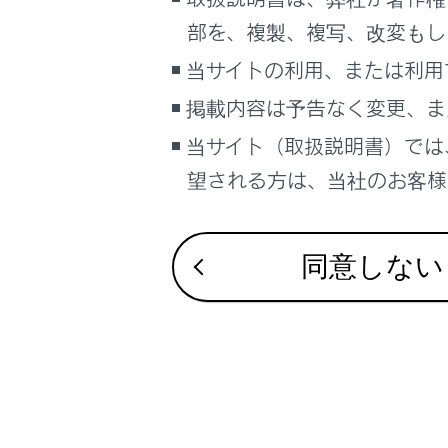
こんなときは
部を、複製、複写、改変もし
ブックマーク
当サイトの利用、または利用
合わせて見ら
あとで読む
掲載内容は予告なく変更、ま
ディスプレイ
当サイト（取扱説明書）では
PDFで見る
タッチスクリ
車両
望される方は、当社のお客様相
マルチメディア
USB機器を接
画面表示設定
同意しない
個人情報の取扱いについて
サイト利用について
お問い合わせ