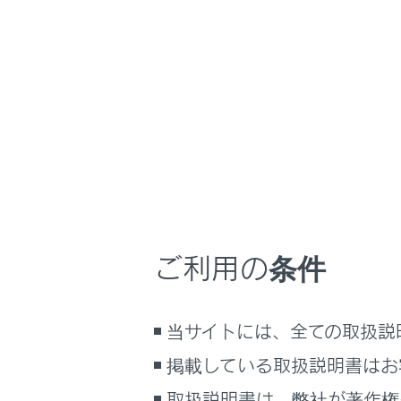
GX550
取扱説明書
マルチメディア
ホーム
ナビゲ
はじめに
安全・安心のために
走行に関する情報表示
運転する前に
地図画面表示
運転
車の現在地の
ご利用の条件
室内装備・機能
地図のスケー
マルチメディア
地図の向きの
地図の動かし
当サイトには、全ての取扱説
お手入れのしかた
万一の場合には
掲載している取扱説明書はお
車両情報
取扱説明書は、弊社が著作権