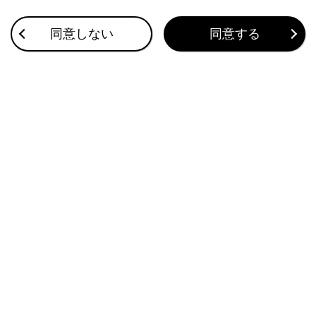
マルチテレインモニターで表示できる画面
同意しない
同意する
カメラスイッチについて
画面表示条件について
画面表示の見方や機能などについて（トランス
ファーレンジがL4 またはH4 かつマルチテレ
インセレクトがON）
フロントビュー＆両サイドビューについて
アンダーフロアビュー＆両サイドビューについ
て
アンダーフロアビュー（後輪）＆両サイドビュ
ーについて