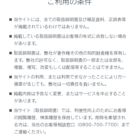
ご利用の条件
マルチテレインモニターについて
カメラが故障したときは、画面が次のように表示
当サイトには、全ての取扱説明書及び補足資料、正誤表等
されることがあります。
が掲載されているわけではありません。
掲載している取扱説明書はお客様の年式に合致しない場合
シフトレバーをR 以外にしたときに、カメラ
があります。
映像が表示されたままになる
取扱説明書は、弊社が著作権その他の知的財産権を保有し
シフトレバーをR にしたときに、画面の一
ます。弊社の許可なく、取扱説明書の一部または全部を、
複製、複写、改変もしくは配信等することはできません。
部、もしくはすべてが黒映像で表示される
当サイトの利用、または利用できなかったことにより万一
シフトレバーをR にしたときに、カメラ映像
損害が生じても、弊社は一切責任を負いません。
に切りかわらない
掲載内容は予告なく変更、またはサービスを中止すること
があります。
カメラ映像にガイド線などが表示されず、着目
当サイト（取扱説明書）では、利便性向上のためにお客様
マークや注意文が表示される
の閲覧履歴、検索履歴を保持しています。削除を希望され
る方は、当社のお客様相談窓口（0800-700-7700）まで
ご連絡ください。