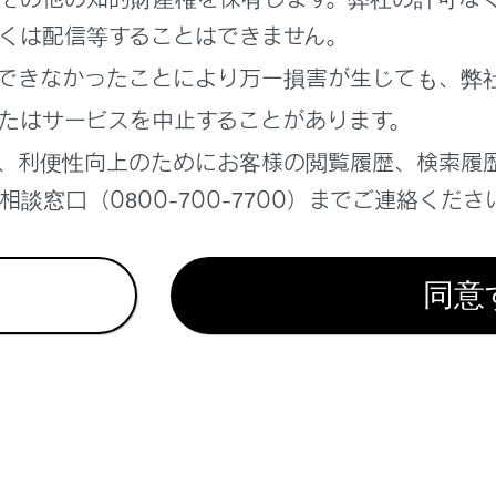
れているページ
このページ
くは配信等することはできません。
をする
できなかったことにより万一損害が生じても、弊
定を変更する
たはサービスを中止することがあります。
定
、利便性向上のためにお客様の閲覧履歴、検索履
談窓口（0800-700-7700）までご連絡くださ
同意