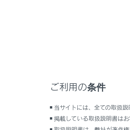
GX550
取扱説明書
マルチメディア
ホーム
ドライ
はじめに
安全・安心のために
走行に関する情報表示
運転する前に
ドライバーの
運転
ドライバーの
ご利用の条件
室内装備・機能
マルチメディア
当サイトには、全ての取扱説
お手入れのしかた
万一の場合には
掲載している取扱説明書はお
車両情報
取扱説明書は、弊社が著作権