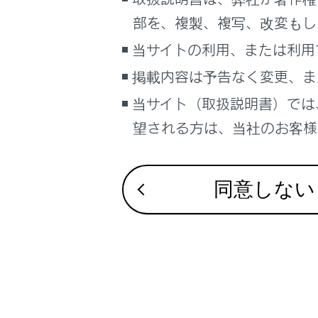
合わせて見ら
こんなときは
部を、複製、複写、改変もし
地図表示設定
ブックマーク
当サイトの利用、または利用
音声操作の設
あとで読む
掲載内容は予告なく変更、ま
走行支援の設
当サイト（取扱説明書）では
PDFで見る
車両
望される方は、当社のお客様相
マルチメディア
画面表示設定
同意しない
個人情報の取扱いについて
サイト利用について
お問い合わせ