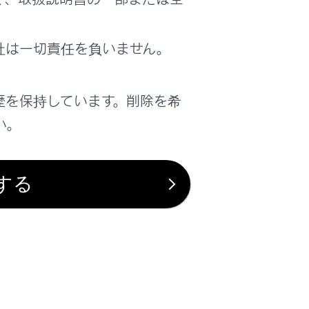
は役に立ちましたか？
社は一切責任を負いません。
はい
いいえ
歴を保持しています。削除を希
い。
する