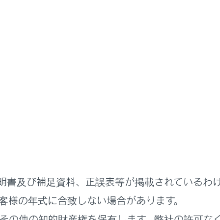
各種設定および登録
ドライバー設定
バー設定
切りかえや登録をする
特定方法を設定する
明書及び補足資料、正誤表等が掲載されているわ
客様の年式に合致しない場合があります。
その他の知的財産権を保有します。弊社の許可な