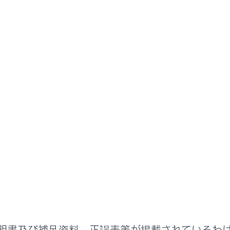
ETCの利用
道路事業者からのお願い
業者からのお願い
ご注意
ードの有効期限のご注意
明書及び補足資料、正誤表等が掲載されているわ