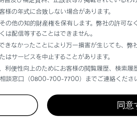
ードの保管上のご注意
客様の年式に合致しない場合があります。
線通行時のご注意
その他の知的財産権を保有します。弊社の許可な
くは配信等することはできません。
開閉バーが開かなかったら……
できなかったことにより万一損害が生じても、弊
たはサービスを中止することがあります。
再セットアップ
、利便性向上のためにお客様の閲覧履歴、検索履
理番号に関するお願い
談窓口（0800-700-7700）までご連絡くださ
制度におけるETC 利用について
同意
ュリティ規格の変更について