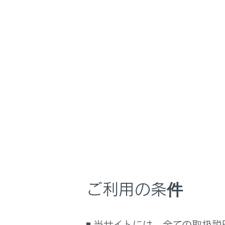
GX550
取扱説明書
マルチメディア
ホーム
道路事
はじめに
安全・安心のために
メニュー
走行に関する情報表示
運転する前に
運転
はじめに
室内装備・機能
マルチメディア
乗車前の
ご利用の条件
お手入れのしかた
ETC カ
万一の場合には
車両情報
当サイトには、全ての取扱説