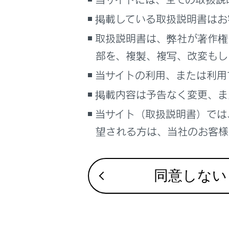
ETC カ
こんなときは
掲載している取扱説明書はお
ブックマーク
ETC 車
取扱説明書は、弊社が著作権
あとで読む
部を、複製、複写、改変もし
もしも、
当サイトの利用、または利用
PDFで見る
車両
掲載内容は予告なく変更、ま
車載器の
マルチメディア
当サイト（取扱説明書）では
画面表示設定
車載器管
望される方は、当社のお客様相
個人情報の取扱いについて
障害者割引
サイト利用について
同意しない
お問い合わせ
ETCセキ