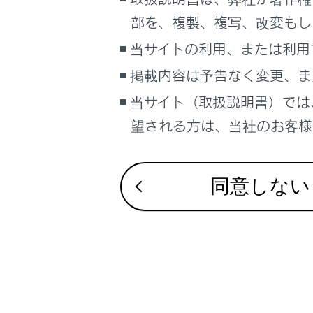
こんなときは
部を、複製、複写、改変もし
合成皮革
ブックマーク
当サイトの利用、または利用
あとで読む
掲載内容は予告なく変更、ま
当サイト（取扱説明書）では
PDFで見る
車両
望される方は、当社のお客様相
マルチメディア
合わせて見ら
タイヤについ
画面表示設定
同意しない
ウォッシャー
個人情報の取扱いについて
エアコンフィ
サイト利用について
お問い合わせ