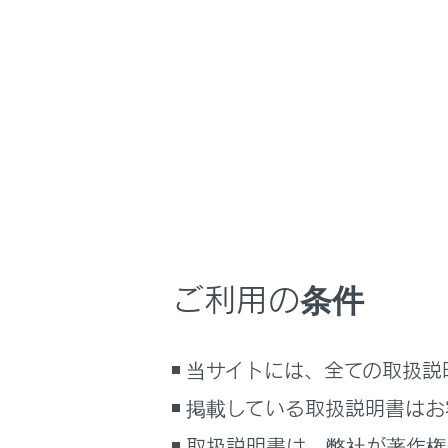
GX550
取扱説明書
お手入れのしかた
ホーム
内装の
はじめに
安全・安心のために
メニュー
走行に関する情報表示
お手入れは
運転する前に
運転
ご利用の条件
室内装備・機能
車内の手
マルチメディア
当サイトには、全ての取扱説
お手入れのしかた
サテン仕
万一の場合には
掲載している取扱説明書はお
車両情報
本革部分
取扱説明書は、弊社が著作権