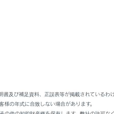
お手入れのしかた
手入れ
、部位や素材に合った適切な方法で実施してください。
入れをするには
明書及び補足資料、正誤表等が掲載されているわ
上げ金属コーティング部分の手入れをするには
客様の年式に合致しない場合があります。
の手入れをするには
その他の知的財産権を保有します。弊社の許可な