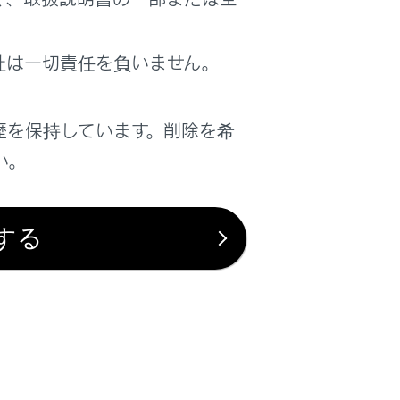
社は一切責任を負いません。
歴を保持しています。削除を希
い。
は役に立ちましたか？
する
はい
いいえ