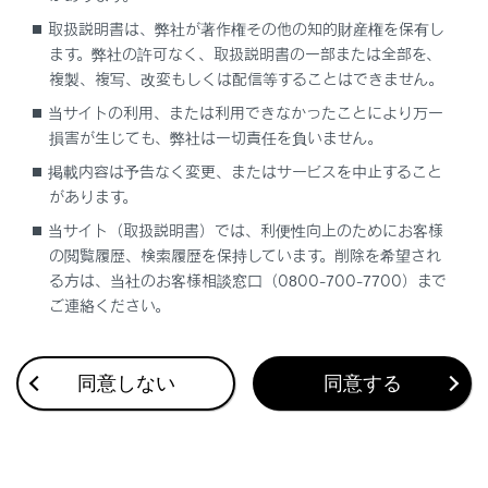
次の条件から選曲できます。
取扱説明書は、弊社が著作権その他の知的財産権を保有し
ます。弊社の許可なく、取扱説明書の一部または全部を、
[‍プレイリスト‍]
複製、複写、改変もしくは配信等することはできません。
プレイリストから選曲できます。
当サイトの利用、または利用できなかったことにより万一
損害が生じても、弊社は一切責任を負いません。
[‍アーティスト‍]
掲載内容は予告なく変更、またはサービスを中止すること
アーティスト名から選曲できます。
があります。
当サイト（取扱説明書）では、利便性向上のためにお客様
[‍アルバム‍]
の閲覧履歴、検索履歴を保持しています。削除を希望され
アルバム名から選曲できます。
る方は、当社のお客様相談窓口（0800-700-7700）まで
ご連絡ください。
[‍曲‍]
曲名から選曲できます。
同意しない
同意する
[‍ジャンル‍]
ジャンルから選曲できます。