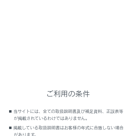
再生を一時停止します。
[‍
‍]
再生します。
[‍
‍]
トラックが切りかわります。
タッチし続けると、早送りします。手を離す
と、その位置から再生します。
[‍
‍]
リピート再生をします。
タッチするたびに、リピートの設定が切りかわ
ご利用の条件
ります。
[‍
‍]
当サイトには、全ての取扱説明書及び補足資料、正誤表等
が掲載されているわけではありません。
設定可能な項目を表示します。
掲載している取扱説明書はお客様の年式に合致しない場合
サブメニューのリスト
があります。