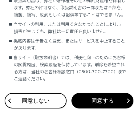
取扱説明書は、弊社が著作権その他の知的財産権を保有し
ます。弊社の許可なく、取扱説明書の一部または全部を、
複製、複写、改変もしくは配信等することはできません。
当サイトの利用、または利用できなかったことにより万一
損害が生じても、弊社は一切責任を負いません。
合わせて見られているページ
掲載内容は予告なく変更、またはサービスを中止すること
があります。
チャイルドシート
当サイト（取扱説明書）では、利便性向上のためにお客様
オートアラーム
の閲覧履歴、検索履歴を保持しています。削除を希望され
SRS エアバッグ
る方は、当社のお客様相談窓口（0800-700-7700）まで
ご連絡ください。
このページは役に立ちましたか？
同意しない
同意する
はい
いいえ