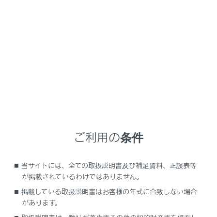
GX550
取扱説明書
安全・安心のために
安全にお使いいただくために
運転する前に
メニュー
お車を安全に運転していただくために、運転する前は必
ず次のことを確認してください。
ご利用の条件
点検整備
当サイトには、全ての取扱説明書及び補足資料、正誤表等
が掲載されているわけではありません。
フロアマットを固定するには
掲載している取扱説明書はお客様の年式に合致しない場合
があります。