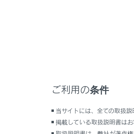
GX550
取扱説明書
運転
運転のし
ホーム
オート
はじめに
安全・安心のために
メニュー
走行に関する情報表示
目的や状況
運転する前に
運転
ご利用の条件
室内装備・機能
シフトポ
マルチメディア
当サイトには、全ての取扱説
お手入れのしかた
シフトレ
万一の場合には
掲載している取扱説明書はお
車両情報
走行モー
取扱説明書は、弊社が著作権