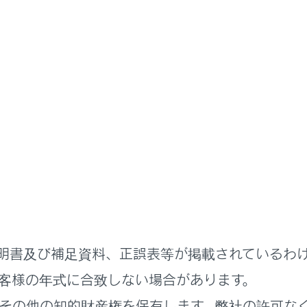
かた
マチックトランスミッション
に応じてシフトポジションを選択してください。
ジションの使用目的について
明書及び補足資料、正誤表等が掲載されているわ
バーの動かし方
客様の年式に合致しない場合があります。
ドの選択
その他の知的財産権を保有します。弊社の許可な