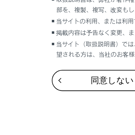
こんなときは
部を、複製、複写、改変もし
D ポジシ
ブックマーク
当サイトの利用、または利用
あとで読む
掲載内容は予告なく変更、ま
Mモード
当サイト（取扱説明書）では
PDFで見る
車両
望される方は、当社のお客様相
マルチメディア
画面表示設定
同意しない
合わせて見ら
個人情報の取扱いについて
レーダークルー
サイト利用について
ドライブモー
お問い合わせ
フルタイム4W