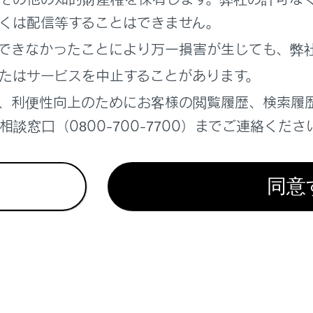
くは配信等することはできません。
ョンで変速段選択するには
できなかったことにより万一損害が生じても、弊
たはサービスを中止することがあります。
でのギヤ段選択
、利便性向上のためにお客様の閲覧履歴、検索履
談窓口（0800-700-7700）までご連絡くださ
同意
れているページ
このページ
ズコントロール
ドセレクトスイッチ
D