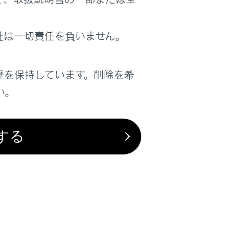
社は一切責任を負いません。
歴を保持しています。削除を希
い。
する
は役に立ちましたか？
はい
いいえ