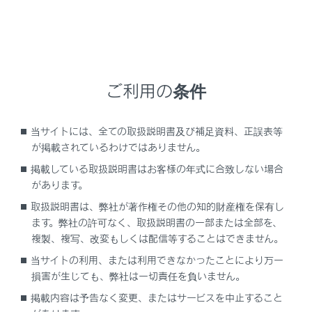
[‍周辺施設表示‍]
または
[‍地図表示‍]
にタッチします。
ご利用の条件
当サイトには、全ての取扱説明書及び補足資料、正誤表等
が掲載されているわけではありません。
掲載している取扱説明書はお客様の年式に合致しない場合
があります。
地図上に表示する施設記号を設定することがで
きます。
取扱説明書は、弊社が著作権その他の知的財産権を保有し
ます。弊社の許可なく、取扱説明書の一部または全部を、
地図上に表示する情報を設定することができま
複製、複写、改変もしくは配信等することはできません。
す。
当サイトの利用、または利用できなかったことにより万一
損害が生じても、弊社は一切責任を負いません。
関連リンク
掲載内容は予告なく変更、またはサービスを中止すること