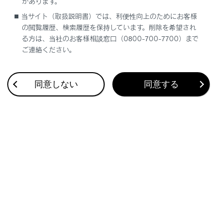
があります。
施設記号を表示する
当サイト（取扱説明書）では、利便性向上のためにお客様
地図表示設定
の閲覧履歴、検索履歴を保持しています。削除を希望され
る方は、当社のお客様相談窓口（0800-700-7700）まで
ご連絡ください。
同意しない
同意する
合わせて見られているページ
目的地検索画面の見方
VICSについて
割込情報（ETC2.0サービス）の表示