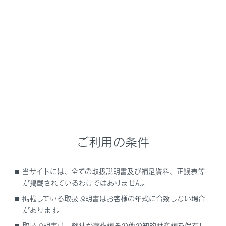
ブレコーダーアプリは次のURL からダウンロードできま
す。
iOS
URL：
https://itunes.apple.com/jp/app/id1575315167
?mt=8
QR コード：
ご利用の条件
当サイトには、全ての取扱説明書及び補足資料、正誤表等
が掲載されているわけではありません。
掲載している取扱説明書はお客様の年式に合致しない場合
があります。
Android OS
取扱説明書は、弊社が著作権その他の知的財産権を保有し