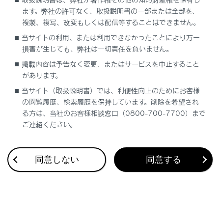
URL：
ます。弊社の許可なく、取扱説明書の一部または全部を、
https://play.google.com/store/apps/details?
複製、複写、改変もしくは配信等することはできません。
id=jp.co.toyota.driverecorderviewer
当サイトの利用、または利用できなかったことにより万一
損害が生じても、弊社は一切責任を負いません。
QR コード：
掲載内容は予告なく変更、またはサービスを中止すること
があります。
当サイト（取扱説明書）では、利便性向上のためにお客様
の閲覧履歴、検索履歴を保持しています。削除を希望され
る方は、当社のお客様相談窓口（0800-700-7700）まで
ご連絡ください。
同意しない
同意する
ドライブレコーダーアプリの使用条件