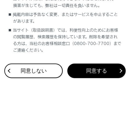
損害が生じても、弊社は一切責任を負いません。
チャイルドシートの取り付け方法
掲載内容は予告なく変更、またはサービスを中止すること
があります。
チャイルドシートをシートベルトで固定する
当サイト（取扱説明書）では、利便性向上のためにお客様
の閲覧履歴、検索履歴を保持しています。削除を希望され
る方は、当社のお客様相談窓口（0800-700-7700）まで
チャイルドシートをISOFIXロアアンカレッジ
で固定する
ご連絡ください。
トップテザーアンカレッジを使用する
同意しない
同意する
合わせて見られているページ
オートアラーム