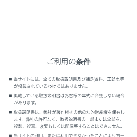
従ってください。
レクサスでは、より安全にお使いいただくために、レ
クサス純正チャイルドシートの使用を推奨していま
す。
レクサス純正チャイルドシートは、レクサス車のため
に作られたチャイルドシートです。レクサス販売店で
購入することができます。
ご利用の条件
目次
当サイトには、全ての取扱説明書及び補足資料、正誤表等
が掲載されているわけではありません。
知っておいていただきたいこと
掲載している取扱説明書はお客様の年式に合致しない場合
があります。
チャイルドシートを使用するときは
取扱説明書は、弊社が著作権その他の知的財産権を保有し
ます。弊社の許可なく、取扱説明書の一部または全部を、
シート位置別チャイルドシートの適合性につい
複製、複写、改変もしくは配信等することはできません。
て
当サイトの利用、または利用できなかったことにより万一