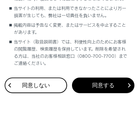
当サイトの利用、または利用できなかったことにより万一
損害が生じても、弊社は一切責任を負いません。
エンジン始動後、表示灯が両方共に点灯し
G-Link契約がさ
掲載内容は予告なく変更、またはサービスを中止すること
ない
があります。
当サイト（取扱説明書）では、利便性向上のためにお客様
の閲覧履歴、検索履歴を保持しています。削除を希望され
警告
る方は、当社のお客様相談窓口（0800-700-7700）まで
緊急事態発生時に緊急通報できないときは、最寄りの
ご連絡ください。
公衆電話などから通報してください。
同意しない
同意する