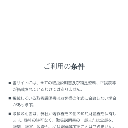
緑の表示灯が点灯しない
い。
エンジンスイッチを
直後の点検中では
電波状態は良好で
緊急通報できない
携帯電話のサービ
ご利用の条件
ませんか。
当サイトには、全ての取扱説明書及び補足資料、正誤表等
携帯電話回線が混
が掲載されているわけではありません。
掲載している取扱説明書はお客様の年式に合致しない場合
があります。
エンジンスイッチをOFFにしても赤または
緊急通報中ではあ
取扱説明書は、弊社が著作権その他の知的財産権を保有し
緑の表示灯が点滅し続けた
ます。弊社の許可なく、取扱説明書の一部または全部を、
複製、複写、改変もしくは配信等することはできません。